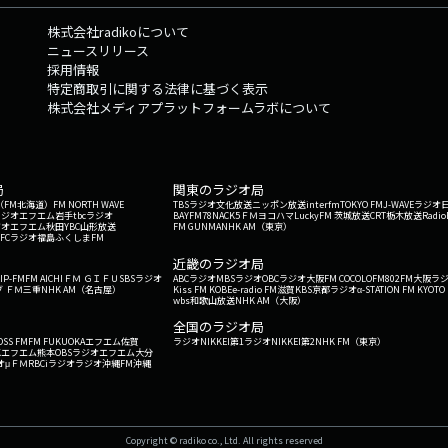
株式会社radikoについて
ニュースリリース
採用情報
特定商取引に関する法律に基づく表示
株式会社メディアプラットフォームラボについて
局
関東のラジオ局
G'（FM北海道）
FM NORTH WAVE
TBSラジオ
文化放送
ニッポン放送
interfm
TOKYO FM
J-WAVE
ラジオ
ラジオ
エフエム岩手
tbcラジオ
BAYFM78
NACK5
ＦＭヨコハマ
LuckyFM 茨城放送
CRT栃木放送
Radio
ジオ
エフエム秋田
YBC山形放送
FM GUNMA
NHK AM（東京）
RFCラジオ福島
ふくしまFM
）
近畿のラジオ局
IP-FM
FM AICHI
ＦＭ ＧＩＦＵ
SBSラジオ
ABCラジオ
MBSラジオ
OBCラジオ大阪
FM COCOLO
FM802
FM大阪
ラ
 ＦＭ三重
NHK AM（名古屋）
Kiss FM KOBE
e-radio FM滋賀
KBS京都ラジオ
α-STATION FM KYOTO
wbs和歌山放送
NHK AM（大阪）
全国のラジオ局
OSS FM
FM FUKUOKA
エフエム佐賀
ラジオNIKKEI第1
ラジオNIKKEI第2
NHK FM（東京）
Kエフエム熊本
OBSラジオ
エフエム大分
オ
μＦＭ
RBCiラジオ
ラジオ沖縄
FM沖縄
Copyright © radiko co., Ltd. All rights reserved