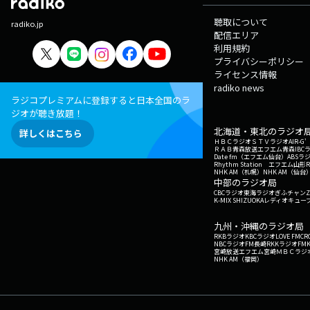
聴取について
radiko.jp
配信エリア
利用規約
プライバシーポリシー
ライセンス情報
radiko news
ラジコプレミアムに登録すると日本全国のラ
ジオが聴き放題！
北海道・東北のラジオ
詳しくはこちら
ＨＢＣラジオ
ＳＴＶラジオ
AIR-
ＲＡＢ青森放送
エフエム青森
IBC
Date fm（エフエム仙台）
ABSラ
Rhythm Station エフエム山形
NHK AM（札幌）
NHK AM（仙台
中部のラジオ局
CBCラジオ
東海ラジオ
ぎふチャン
Z
K-MIX SHIZUOKA
レディオキューブ
九州・沖縄のラジオ局
RKBラジオ
KBCラジオ
LOVE FM
CR
NBCラジオ
FM長崎
RKKラジオ
FM
宮崎放送
エフエム宮崎
ＭＢＣラジ
NHK AM（福岡）