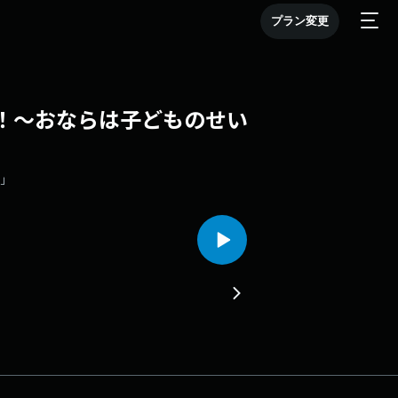
プラン変更
権！～おならは子どものせい
～」