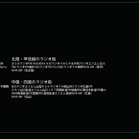
北陸・甲信越のラジオ局
日本
ＢＳＮラジオ
FM NIIGATA
ＫＮＢラジオ
ＦＭとやま
MROラジオ
エフエム石川
Berry
FBCラジオ
FM福井
YBSラジオ
FM FUJI
SBCラジオ
ＦＭ長野
NHK AM（東京）
NHK AM（名古屋）
中国・四国のラジオ局
ジオ関西
BSSラジオ
エフエム山陰
ＲＳＫラジオ
ＦＭ岡山
RCCラジオ
広島FM
ＫＲＹ山口放送
エフエム山口
ＪＲＴ四国放送
FM徳島
RNC西日本放送
FM香川
RNB南海放送
FM愛媛
RKC高知放送
エフエム高知
NHK AM（広島）
NHK AM（松山）