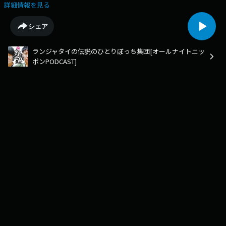
rjt@allnightnippon.comまで！Xでのご感想、#伝説のひとりぼっち集団 で
詳細情報を見る
たくさん、たくさんお願いします！radikoでは過去回も含めた全エピソー
ドをお聴きいただけます！radikoアプリを是非ダウンロードして過去回も
シェア
お楽しみください！https://radiko.jp/podcast/channels/f6e4abfc-4e9d-
4995-a68e-820d55284be1?share=1
ランジャタイの伝説のひとりぼっち集団[オールナイトニッ
ポンPODCAST]