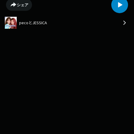
でイキってる/ホンマに最後/私、めっちゃ早くに来てましたよー！！！/カ
シェア
ールじぃ/ファインディング・ドリー/よぉ見れたなぁ？/アウターなんてい
るもんやもん！/マッチングアプリ/好きな趣味書きぃ〜や！/大人たちが鬼
ダッシュ/モノレールが綺麗/めちゃくちゃ上手に乗れてた/大丈夫、
pecoとJESSICA
JESSICA、巨乳やから。/まだ早いSpotify、ApplePodcast、
AmazonMusicなどで番組フォローを！出演者：peco（タレント、ブラン
ドプロデューサー）、JESSICA（ダンサー、クリエイター）番組SNS：
https://www.instagram.com/pecotojessica/Learn more about your ad
choices. Visit podcastchoices.com/adchoices