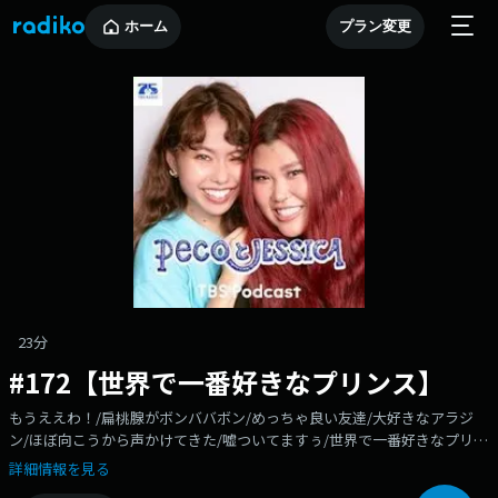
ホーム
プラン変更
23分
#172【世界で一番好きなプリンス】
もうええわ！/扁桃腺がボンババボン/めっちゃ良い友達/大好きなアラジ
ン/ほぼ向こうから声かけてきた/嘘ついてますぅ/世界で一番好きなプリン
ス/Me?/その反応好きぃ/アラジンも日本語を../ほんまかいな！？/私、なん
詳細情報を見る
も言うてへん！/pJ'sの奇跡/JESSICAちゃんがおらん/マネージャーと2人