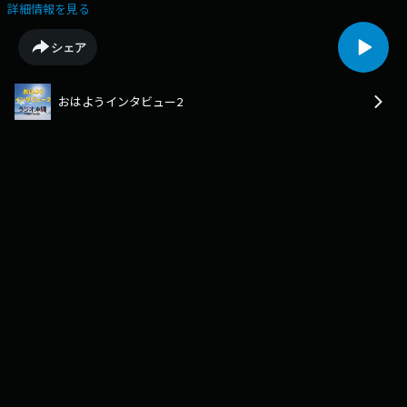
般社団法人 沖縄じんぶん考房の山﨑新（やまざき あらた）代表理事にお
詳細情報を見る
話をお伺いしました。山﨑さんは、東京都出身の43歳です。都立広尾高
校、沖縄大学卒業後、子どもたちが主体的に成長できる場づくりなどに取
シェア
り組む沖縄じんぶん考房を2012年に立ち上げました。山﨑さんの活動の基
礎となった学生時代から沖縄の子どもたちの育ちのための環境づくり児童
館の役割についてや、県立玉城青少年の家の取り組みなどをお聞きしてい
おはようインタビュー2
ます。