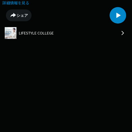
番組『UR LIFESTYLE COLLEGE』からゲストトークパートを配信します。
詳細情報を見る
今回のゲストは、ライターでパンの研究所「パンラボ」の主宰 池田浩明さ
んが登場！池田浩明さんは、さまざまなパンを愛し、食べ、パンについて
シェア
書きまくる「ブレッドギーク（パンおたく）」として活躍！これまでに、
「パン欲」、「パンの雑誌」など、著書も多数発売されていらっしゃいま
す。また、番組SNSではゲストとの写真もアップされています。番組アカ
LIFESTYLE COLLEGE
ウントとはこちらから👇▼UR LIFESTYLE COLLEGE 公式X🐦▼UR
LIFESTYLE COLLEGE 公式Instagram📷UR LIFE STLYE COLLEGEは毎週日曜
日18:00から📻札幌 FM NORTH WAVE、東京J-WAVE、名古屋 ZIP-FM、大阪
FM802、福岡CROSSFMのJFL5局で放送中です。ラジオでは様々なジャン
ルのエキスパートにお話を伺うコーナーもお届けしていますので、ぜひこ
ちらも聞いてみてください。番組HP：https://www.j-
wave.co.jp/original/lscollege/