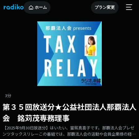
ホーム
プラン変更
3分
第３５回放送分★公益社団法人那覇法人
会 銘苅茂専務理事
【2025年9月30日放送分】はいたい、當銘真喜子です。那覇法人会プレゼ
ンツタックスリレーこの番組では、那覇法人会の活動や会員企業様の経営