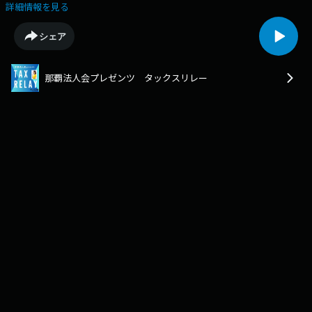
についてお話を伺います。第３５回のゲストは公益社団法人那覇法人会銘
詳細情報を見る
苅茂（めかる・しげる）専務理事です。今週は、那覇法人会の活動の紹介
や魅力、加入した企業へのメリットなどをPRしていただきました。
シェア
那覇法人会プレゼンツ タックスリレー