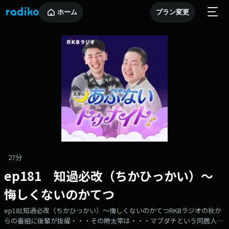
ホーム
プラン変更
27分
ep181 知過必改（ちかひっかい）～
悔しくないのかてつ
ep181知過必改（ちかひっかい）～悔しくないのかてつRKBラジオの秋か
らの番組に後輩が抜擢・・・その時太宰は・・・マブダチという同居人の