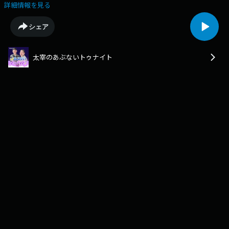
続報太宰はいつもメッセージをお待ちしております☆ふつおた待ってま
詳細情報を見る
す！ステッカー希望の方は送付先も✉kor@rkbr.jp※最新話からお聴きす
ることをお勧めします！◇福岡吉本の若手芸人によるお笑い番組「太宰の
シェア
あぶないトゥナイト」がRKBラジオのPodcast企画「KOR」内で配信中！
年上のあやむと７個下のてつの仲良しトークをお楽しみください！
太宰のあぶないトゥナイト