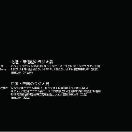
北陸・甲信越のラジオ局
日本
ＢＳＮラジオ
FM NIIGATA
ＫＮＢラジオ
ＦＭとやま
MROラジオ
エフエム石川
Berry
FBCラジオ
FM福井
YBSラジオ
FM FUJI
SBCラジオ
ＦＭ長野
NHK AM（東京）
NHK AM（名古屋）
中国・四国のラジオ局
ジオ関西
BSSラジオ
エフエム山陰
ＲＳＫラジオ
ＦＭ岡山
RCCラジオ
広島FM
ＫＲＹ山口放送
エフエム山口
ＪＲＴ四国放送
FM徳島
RNC西日本放送
FM香川
RNB南海放送
FM愛媛
RKC高知放送
エフエム高知
NHK AM（広島）
NHK AM（松山）