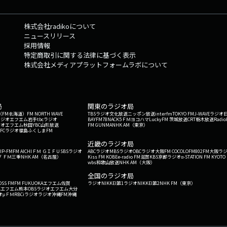
株式会社radikoについて
ニュースリリース
採用情報
特定商取引に関する法律に基づく表示
株式会社メディアプラットフォームラボについて
局
関東のラジオ局
G'（FM北海道）
FM NORTH WAVE
TBSラジオ
文化放送
ニッポン放送
interfm
TOKYO FM
J-WAVE
ラジオ
ラジオ
エフエム岩手
tbcラジオ
BAYFM78
NACK5
ＦＭヨコハマ
LuckyFM 茨城放送
CRT栃木放送
Radio
ジオ
エフエム秋田
YBC山形放送
FM GUNMA
NHK AM（東京）
RFCラジオ福島
ふくしまFM
）
近畿のラジオ局
IP-FM
FM AICHI
ＦＭ ＧＩＦＵ
SBSラジオ
ABCラジオ
MBSラジオ
OBCラジオ大阪
FM COCOLO
FM802
FM大阪
ラ
 ＦＭ三重
NHK AM（名古屋）
Kiss FM KOBE
e-radio FM滋賀
KBS京都ラジオ
α-STATION FM KYOTO
wbs和歌山放送
NHK AM（大阪）
全国のラジオ局
OSS FM
FM FUKUOKA
エフエム佐賀
ラジオNIKKEI第1
ラジオNIKKEI第2
NHK FM（東京）
Kエフエム熊本
OBSラジオ
エフエム大分
オ
μＦＭ
RBCiラジオ
ラジオ沖縄
FM沖縄