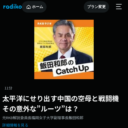
ホーム
プラン変更
11分
太平洋にせり出す中国の空母と戦闘機
その意外な”ルーツ”は？
元RKB解説委員長福岡女子大学副理事長飯田和郎
詳細情報を見る