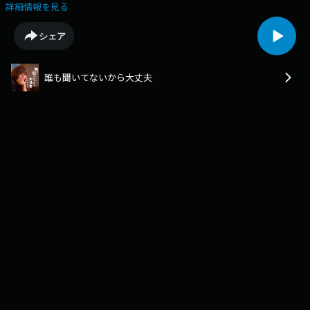
出した北川悦吏子。名作の誕生秘話はもちろん、今気になる話題を「ゆら
詳細情報を見る
りくらり」問わず語り。時には豪華なゲストもお迎えし気のおけないトー
クの中から人生の“気づき”を再発見していきます。第４回目の放送は前回
シェア
に引き続きシンガーの西川貴教さんが登場。西川さんはなぜ体を鍛え続け
るのか。そして故郷への思いなどを伺いました。【Today’s Power Word
】西川さん「こんな話なかなかしないですよね、マイクの前で」北川「い
誰も聞いてないから大丈夫
い話。泣けてきちゃう」