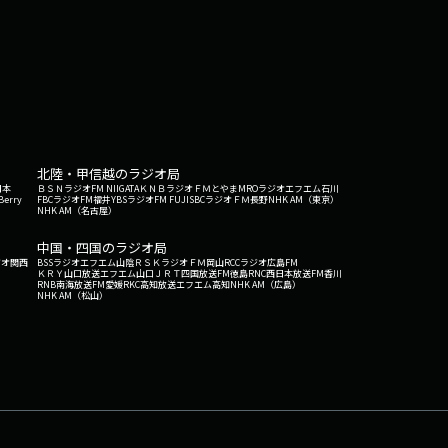
北陸・甲信越のラジオ局
日本
ＢＳＮラジオ
FM NIIGATA
ＫＮＢラジオ
ＦＭとやま
MROラジオ
エフエム石川
Berry
FBCラジオ
FM福井
YBSラジオ
FM FUJI
SBCラジオ
ＦＭ長野
NHK AM（東京）
NHK AM（名古屋）
中国・四国のラジオ局
ジオ関西
BSSラジオ
エフエム山陰
ＲＳＫラジオ
ＦＭ岡山
RCCラジオ
広島FM
ＫＲＹ山口放送
エフエム山口
ＪＲＴ四国放送
FM徳島
RNC西日本放送
FM香川
RNB南海放送
FM愛媛
RKC高知放送
エフエム高知
NHK AM（広島）
NHK AM（松山）