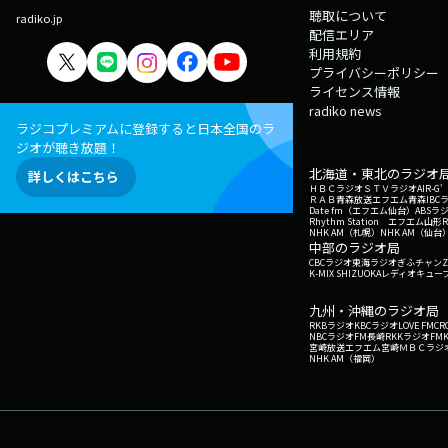
聴取について
radiko.jp
配信エリア
利用規約
プライバシーポリシー
ライセンス情報
radiko news
ラジコプレミアムに登録すると日本全国のラ
ジオが聴き放題！
北海道・東北のラジオ
詳しくはこちら
ＨＢＣラジオ
ＳＴＶラジオ
AIR-
ＲＡＢ青森放送
エフエム青森
IBC
Date fm（エフエム仙台）
ABSラ
Rhythm Station エフエム山形
NHK AM（札幌）
NHK AM（仙台
中部のラジオ局
CBCラジオ
東海ラジオ
ぎふチャン
Z
K-MIX SHIZUOKA
レディオキューブ
九州・沖縄のラジオ局
RKBラジオ
KBCラジオ
LOVE FM
CR
NBCラジオ
FM長崎
RKKラジオ
FM
宮崎放送
エフエム宮崎
ＭＢＣラジ
NHK AM（福岡）