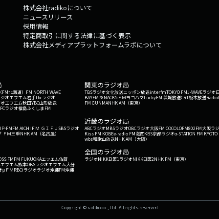
株式会社radikoについて
ニュースリリース
採用情報
特定商取引に関する法律に基づく表示
株式会社メディアプラットフォームラボについて
局
関東のラジオ局
G'（FM北海道）
FM NORTH WAVE
TBSラジオ
文化放送
ニッポン放送
interfm
TOKYO FM
J-WAVE
ラジオ
ラジオ
エフエム岩手
tbcラジオ
BAYFM78
NACK5
ＦＭヨコハマ
LuckyFM 茨城放送
CRT栃木放送
Radio
ジオ
エフエム秋田
YBC山形放送
FM GUNMA
NHK AM（東京）
RFCラジオ福島
ふくしまFM
）
近畿のラジオ局
IP-FM
FM AICHI
ＦＭ ＧＩＦＵ
SBSラジオ
ABCラジオ
MBSラジオ
OBCラジオ大阪
FM COCOLO
FM802
FM大阪
ラ
 ＦＭ三重
NHK AM（名古屋）
Kiss FM KOBE
e-radio FM滋賀
KBS京都ラジオ
α-STATION FM KYOTO
wbs和歌山放送
NHK AM（大阪）
全国のラジオ局
OSS FM
FM FUKUOKA
エフエム佐賀
ラジオNIKKEI第1
ラジオNIKKEI第2
NHK FM（東京）
Kエフエム熊本
OBSラジオ
エフエム大分
オ
μＦＭ
RBCiラジオ
ラジオ沖縄
FM沖縄
Copyright © radiko co., Ltd. All rights reserved