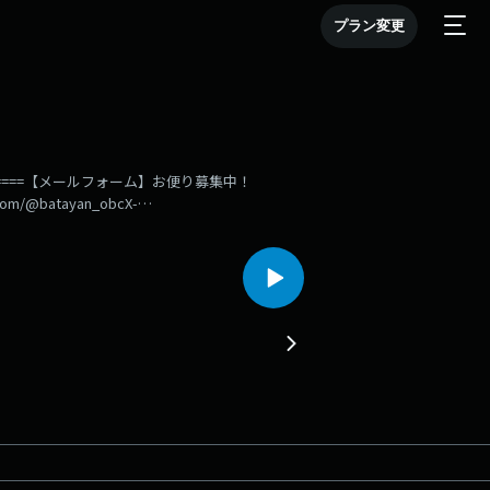
プラン変更
======【メールフォーム】お便り募集中！
om/@batayan_obcX-
atayan_obcTikTok-