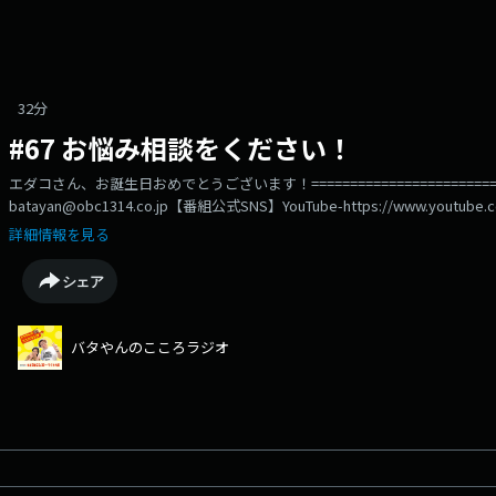
32分
#67 お悩み相談をください！
エダコさん、お誕生日おめでとうございます！=====================
batayan@obc1314.co.jp【番組公式SNS】YouTube-https://www.youtube.c
https://www.x.com/batayan_obcInstagram-https://www.instagram.com/b
詳細情報を見る
https://www.tiktok.com/@batayan_obc
シェア
バタやんのこころラジオ