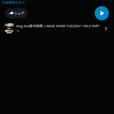
の真相『真面目』と言うコンプレックスをもつリスナーに新井から真剣な
詳細情報を見る
アドバイスコーナーは『ちょっといいですか』やきとりの串外す問題に松
尾マネから異議あり！家族といるときにイヤホンをつける子供たち高校の
シェア
修学旅行で新井が持っていったまさかの物にスタジオがざわつく。
King Gnu新井和輝 J-WAVE SPARK TUESDAY～TALK PART
～