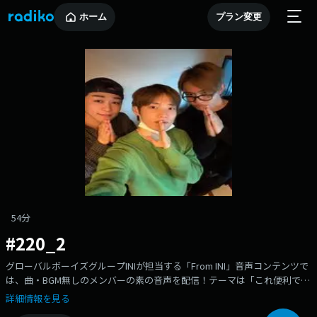
ホーム
プラン変更
54分
#220_2
グローバルボーイズグループINIが担当する「From INI」音声コンテンツで
は、曲・BGM無しのメンバーの素の音声を配信！テーマは「これ便利で
す！」1時台は、松田コーナー「MJQ」2時台は、木村コーナー「木村神父
詳細情報を見る
の懺悔室」、田島コーナー「不思議クラブ・ファイナル」●「レコメンド