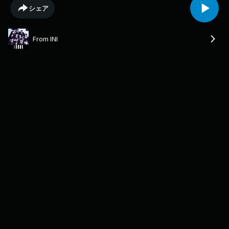
INI(アイエヌアイ)～おススメエンタメ教えます！」メンバーがおススメエ
シェア
ンタメを紹介するレコメンドINI。みなさんに是非見て頂きたい、おススメ
の映画やアニメについてお話していきます。●「INI TUNES」メンバーが
おすすめの楽曲を紹介！今夜はどんなナンバーが紹介されるのか？▲リス
From INI
ナーからメッセージも募集しています。番組への感想・メンバーへのメッ
セージ・お悩み相談などなどお待ちしております。★メッセージフォーム
はこちら▲番組公式X（旧Twitter） https://twitter.com/From_INI#フロイ
ニ とつけてどんどんポストしてくださいね。