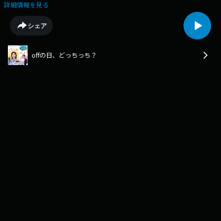
乃さんと一緒に「5つの質問、どっちっち？」をもとにプライベートを紐
詳細情報を見る
解いています！・服は・・・おニュー派…だけど時々古着派！掘り出し物
を探せるので古着屋さんが好きなんですが、なかなか時間がなくオンライ
シェア
ンでおニューの服を買うことが多いです。名前と同じ「空色」が好きで、
この日は服もマイタンブラーも「空色」でした！・お風呂 or シャワー
は・・・お風呂派！海外に行った時にはお風呂が無い地域もあるので、初
offの日、どっちっち？
日からお風呂が恋しくなってしまいます。そのぐらいのお風呂好き！お風
呂の中で思いついた曲のメロディーはすぐにボイスメモに録音するんだと
か！・寝る時は・・・パジャマ派！お休みの日は一日中パジャマで過ごし
ていることも多いです！最近は”リカバリーパジャマ”をゲットして着てい
るんですが、寝つきが良くなった気がしています。友成空さんの最新アル
バム「文明開化 - East West」
https://avex.jp/tomonarisora/discography/detail.php?id=1021266こちら
もぜひチェックしてみてください！そして、毎月２名のリスナー様
に、“５つの質問どっちっち？”の定番質問！『電車派？車派？=TRAIN?
CAR?』がプリントされているオリジナルTシャツをプレゼント！どっちっ
ちのHPから『デカボMyスコア』に挑戦の上、ご応募ください！それぞれ
のエピソードの中に、どのくらいデカボなポイントがあるのか！？デカボ
博士の関根澄人と箭内夢菜、地球、環境についても考えていきます。