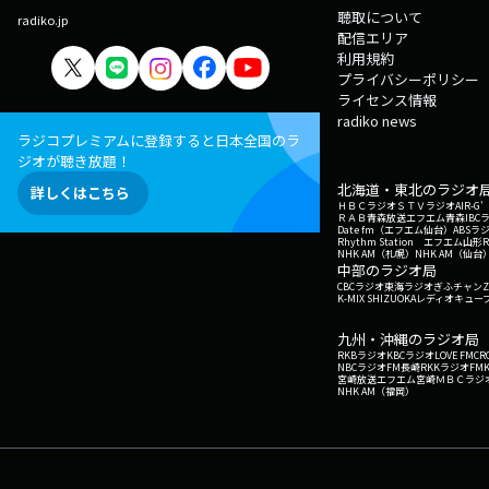
聴取について
radiko.jp
配信エリア
利用規約
プライバシーポリシー
ライセンス情報
radiko news
ラジコプレミアムに登録すると日本全国のラ
ジオが聴き放題！
北海道・東北のラジオ
詳しくはこちら
ＨＢＣラジオ
ＳＴＶラジオ
AIR-
ＲＡＢ青森放送
エフエム青森
IBC
Date fm（エフエム仙台）
ABSラ
Rhythm Station エフエム山形
NHK AM（札幌）
NHK AM（仙台
中部のラジオ局
CBCラジオ
東海ラジオ
ぎふチャン
Z
K-MIX SHIZUOKA
レディオキューブ
九州・沖縄のラジオ局
RKBラジオ
KBCラジオ
LOVE FM
CR
NBCラジオ
FM長崎
RKKラジオ
FM
宮崎放送
エフエム宮崎
ＭＢＣラジ
NHK AM（福岡）