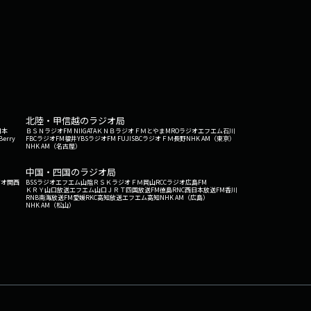
北陸・甲信越のラジオ局
日本
ＢＳＮラジオ
FM NIIGATA
ＫＮＢラジオ
ＦＭとやま
MROラジオ
エフエム石川
Berry
FBCラジオ
FM福井
YBSラジオ
FM FUJI
SBCラジオ
ＦＭ長野
NHK AM（東京）
NHK AM（名古屋）
中国・四国のラジオ局
ジオ関西
BSSラジオ
エフエム山陰
ＲＳＫラジオ
ＦＭ岡山
RCCラジオ
広島FM
ＫＲＹ山口放送
エフエム山口
ＪＲＴ四国放送
FM徳島
RNC西日本放送
FM香川
RNB南海放送
FM愛媛
RKC高知放送
エフエム高知
NHK AM（広島）
NHK AM（松山）