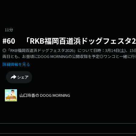
11分
#60 「RKB福岡百道浜ドッグフェスタ2
◎「RKB福岡百道浜ドッグフェスタ2026」について日時：3月14日(土)、15日(
両日とも、お昼頃にDOOG MORNINGの公開収録を予定◎ワンコと一緒
「内田商店 fukahori cafe」「ふかほり邸」の敷地内のカフェお店のイン
詳細情報を見る
https://www.instagram.com/fukahoricafe/・福岡市南区
ンスタグラム：https://www.instagram.com/youshoku_alacarte/
シェア
山口玲香の DOOG MORNING