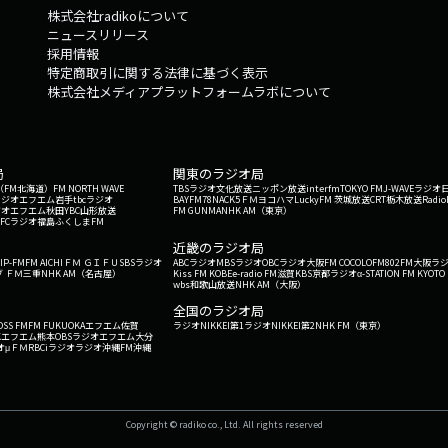
株式会社radikoについて
ニュースリリース
採用情報
特定商取引に関する法律に基づく表示
株式会社メディアプラットフォームラボについて
局
関東のラジオ局
G'（FM北海道）
FM NORTH WAVE
TBSラジオ
文化放送
ニッポン放送
interfm
TOKYO FM
J-WAVE
ラジオ
ラジオ
エフエム岩手
tbcラジオ
BAYFM78
NACK5
ＦＭヨコハマ
LuckyFM 茨城放送
CRT栃木放送
Radio
ジオ
エフエム秋田
YBC山形放送
FM GUNMA
NHK AM（東京）
RFCラジオ福島
ふくしまFM
）
近畿のラジオ局
IP-FM
FM AICHI
ＦＭ ＧＩＦＵ
SBSラジオ
ABCラジオ
MBSラジオ
OBCラジオ大阪
FM COCOLO
FM802
FM大阪
ラ
 ＦＭ三重
NHK AM（名古屋）
Kiss FM KOBE
e-radio FM滋賀
KBS京都ラジオ
α-STATION FM KYOTO
wbs和歌山放送
NHK AM（大阪）
全国のラジオ局
OSS FM
FM FUKUOKA
エフエム佐賀
ラジオNIKKEI第1
ラジオNIKKEI第2
NHK FM（東京）
Kエフエム熊本
OBSラジオ
エフエム大分
オ
μＦＭ
RBCiラジオ
ラジオ沖縄
FM沖縄
Copyright © radiko co., Ltd. All rights reserved