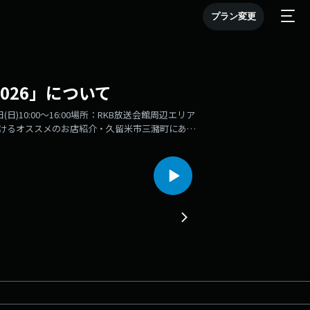
プラン変更
026」について
日)10:00～16:00場所：RKB放送会館周辺エリア
に行けるオススメのお店紹介・久留米市三瀦町にある
スタグラム：
にある「アラカルト」本格的な洋食が楽しめるカフェバーお店のイ