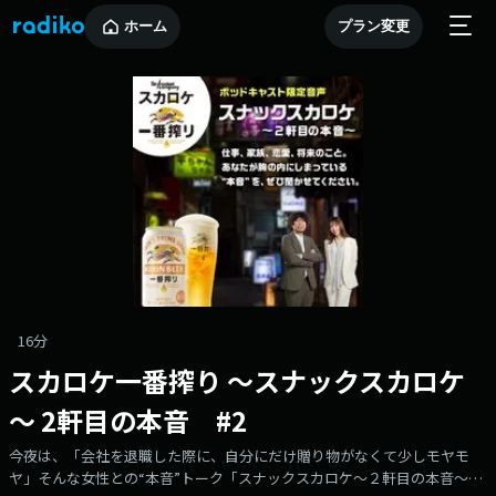
ホーム
プラン変更
16分
スカロケ一番搾り ～スナックスカロケ
～ 2軒目の本音 #2
今夜は、「会社を退職した際に、自分にだけ贈り物がなくて少しモヤモ
ヤ」そんな女性との“本音”トーク「スナックスカロケ～２軒目の本音～」