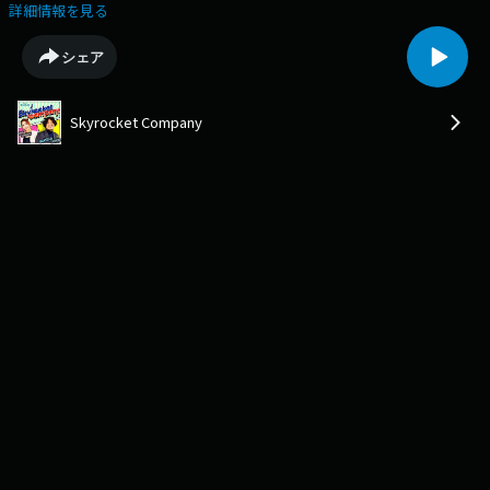
は、 TOKYOFMから生放送でお届けしているラジオ番組「Skyrocket
詳細情報を見る
Company」で、毎週水曜日に放送中のコーナー「スナックスカロケ～1軒
目」のスピンオフ企画！大人数でにぎやかに楽しむ「1軒目」に対して「2
シェア
軒目の本音」は、より親しい仲間たちと、本音で語りたいことがある方を
募集しています。仕事、家族、恋愛、将来のこと。あなたが胸の内にしま
っている“本音”を、ぜひ聞かせてください。たまには肩の力を抜いて、本
Skyrocket Company
音で語らう金曜日の夜にしませんか？キリン一番搾りを片手にじっくり語
らいましょう！ 出演して頂いた方には、キリン 一番搾り 350ml 缶 1ケー
ス (24本入) をプレゼント!!ご応募はSkyrocket Companyの特設サイトから
https://www.tfm.co.jp/sky/ichiban/