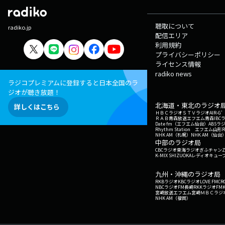
聴取について
radiko.jp
配信エリア
利用規約
プライバシーポリシー
ライセンス情報
radiko news
ラジコプレミアムに登録すると日本全国のラ
ジオが聴き放題！
北海道・東北のラジオ
詳しくはこちら
ＨＢＣラジオ
ＳＴＶラジオ
AIR-
ＲＡＢ青森放送
エフエム青森
IBC
Date fm（エフエム仙台）
ABSラ
Rhythm Station エフエム山形
NHK AM（札幌）
NHK AM（仙台
中部のラジオ局
CBCラジオ
東海ラジオ
ぎふチャン
Z
K-MIX SHIZUOKA
レディオキューブ
九州・沖縄のラジオ局
RKBラジオ
KBCラジオ
LOVE FM
CR
NBCラジオ
FM長崎
RKKラジオ
FM
宮崎放送
エフエム宮崎
ＭＢＣラジ
NHK AM（福岡）