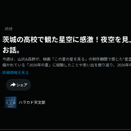
35分
茨城の高校で観た星空に感激！夜空を見上
お話。
今週は、山元&森野が、映画「この夏の星を見る」の制作期間で感じた“星
描かれている「2020年の夏」に経験したことや思い出を振り返り。2020
みずがめ座η（エータ）流星群／恐竜が好きだった山元少年／パキケファロ
詳細情報を見る
深さに気づいた瞬間／東京の夜空／スターキャッチの難しさ／プラネタリウ
を制作／コロナ禍を映画で描くということ／マスクを生かして撮影／コロナ禍で
シェア
についての疑問や、コロナ禍での部活動の思い出など、どんなことでもOK
の感想は「#ハラカド天文部」をつけて投稿してください！・・・・・・・・・
を見る」は2025年7月4日（金）公開！原作：辻村深月「この夏の星を見る」
ハラカド天文部
脚本：森野マッシュ音楽：haruka nakamura配給：東映◯ 作品に関す
ェック！🛰️ X：＠konohoshi_movie🚀note：https://note.com/konohoshi_
movie.jp・・・・・・・・・・・・・・・・・良いお年を！！🌠