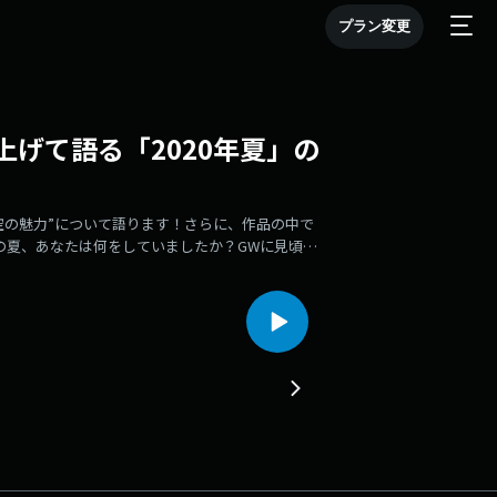
プラン変更
げて語る「2020年夏」の
空の魅力”について語ります！さらに、作品の中で
年の夏、あなたは何をしていましたか？GWに見頃！
サウルス／茨城の高校で観た星空／天体観測の奥
ムと映画の違い／2020年の夏／山元三兄弟で映画
青春を過ごした高校生たち📩 message星空
！お便りはこちらから！▶︎メッセージを送る番組
・・・・・・・・⭐️info◯ 映画「この夏の星
（KADOKAWA）主演：桜田ひより監督：山元環
る最新情報は、映画「この夏の星を見る」公式SNSをチ
movie🪐公式HP：https://www.konohoshi-