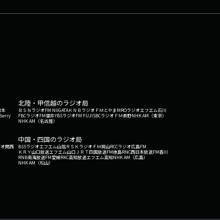
北陸・甲信越のラジオ局
日本
ＢＳＮラジオ
FM NIIGATA
ＫＮＢラジオ
ＦＭとやま
MROラジオ
エフエム石川
Berry
FBCラジオ
FM福井
YBSラジオ
FM FUJI
SBCラジオ
ＦＭ長野
NHK AM（東京）
NHK AM（名古屋）
中国・四国のラジオ局
ジオ関西
BSSラジオ
エフエム山陰
ＲＳＫラジオ
ＦＭ岡山
RCCラジオ
広島FM
ＫＲＹ山口放送
エフエム山口
ＪＲＴ四国放送
FM徳島
RNC西日本放送
FM香川
RNB南海放送
FM愛媛
RKC高知放送
エフエム高知
NHK AM（広島）
NHK AM（松山）