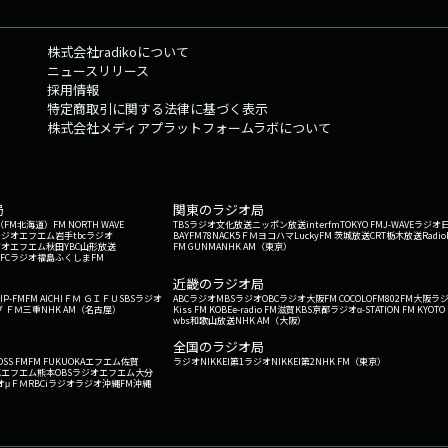
株式会社radikoについて
ニュースリリース
採用情報
特定商取引に関する法律に基づく表示
株式会社メディアプラットフォームラボについて
局
関東のラジオ局
G'（FM北海道）
FM NORTH WAVE
TBSラジオ
文化放送
ニッポン放送
interfm
TOKYO FM
J-WAVE
ラジオ
ラジオ
エフエム岩手
tbcラジオ
BAYFM78
NACK5
ＦＭヨコハマ
LuckyFM 茨城放送
CRT栃木放送
Radio
ジオ
エフエム秋田
YBC山形放送
FM GUNMA
NHK AM（東京）
RFCラジオ福島
ふくしまFM
）
近畿のラジオ局
IP-FM
FM AICHI
ＦＭ ＧＩＦＵ
SBSラジオ
ABCラジオ
MBSラジオ
OBCラジオ大阪
FM COCOLO
FM802
FM大阪
ラ
 ＦＭ三重
NHK AM（名古屋）
Kiss FM KOBE
e-radio FM滋賀
KBS京都ラジオ
α-STATION FM KYOTO
wbs和歌山放送
NHK AM（大阪）
全国のラジオ局
OSS FM
FM FUKUOKA
エフエム佐賀
ラジオNIKKEI第1
ラジオNIKKEI第2
NHK FM（東京）
Kエフエム熊本
OBSラジオ
エフエム大分
オ
μＦＭ
RBCiラジオ
ラジオ沖縄
FM沖縄