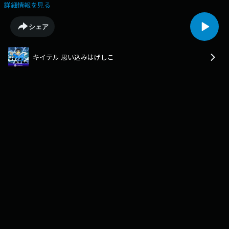
組と連動してお送りしています！番組では、メッセージを募集していま
詳細情報を見る
す！ラジオでお聞きの方も、ラジコでお聞きの方も、ポッドキャストでお
聞きの方も、皆さんが「激しく思い込んでいたあれこれ」を送ってくださ
シェア
い！！宛先は「hageshiko@fmyokohama.jp」まで送ってください！お待
ちしています！FMヨコハマの放送は第1・3・5木曜日 26:30からオンエ
ア。こちらでは、ポッドキャストではかからない楽曲も！合わせてチェッ
キイテル 思い込みはげしこ
クしてください！