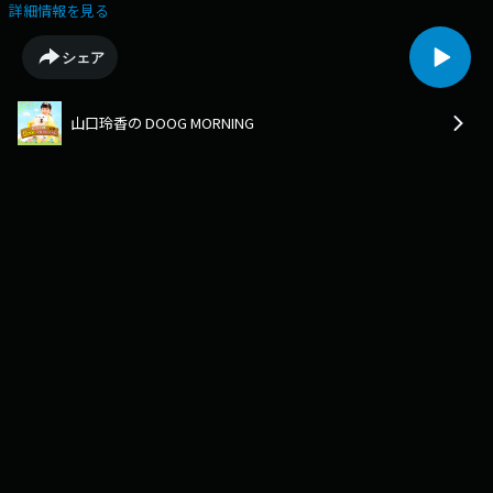
のおやつとは？今後の販売や出店の予定、購入方法など☆わんこのおやつ
詳細情報を見る
「HIROMARU」販売サイトhttps://marukenjerky.base.shop/
シェア
山口玲香の DOOG MORNING