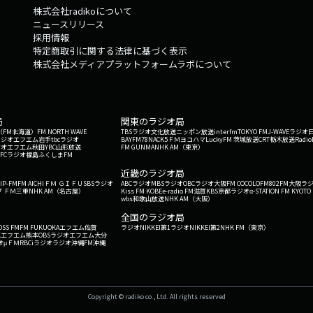
株式会社radikoについて
ニュースリリース
採用情報
特定商取引に関する法律に基づく表示
株式会社メディアプラットフォームラボについて
局
関東のラジオ局
G'（FM北海道）
FM NORTH WAVE
TBSラジオ
文化放送
ニッポン放送
interfm
TOKYO FM
J-WAVE
ラジオ
ラジオ
エフエム岩手
tbcラジオ
BAYFM78
NACK5
ＦＭヨコハマ
LuckyFM 茨城放送
CRT栃木放送
Radio
ジオ
エフエム秋田
YBC山形放送
FM GUNMA
NHK AM（東京）
RFCラジオ福島
ふくしまFM
）
近畿のラジオ局
IP-FM
FM AICHI
ＦＭ ＧＩＦＵ
SBSラジオ
ABCラジオ
MBSラジオ
OBCラジオ大阪
FM COCOLO
FM802
FM大阪
ラ
 ＦＭ三重
NHK AM（名古屋）
Kiss FM KOBE
e-radio FM滋賀
KBS京都ラジオ
α-STATION FM KYOTO
wbs和歌山放送
NHK AM（大阪）
全国のラジオ局
OSS FM
FM FUKUOKA
エフエム佐賀
ラジオNIKKEI第1
ラジオNIKKEI第2
NHK FM（東京）
Kエフエム熊本
OBSラジオ
エフエム大分
オ
μＦＭ
RBCiラジオ
ラジオ沖縄
FM沖縄
Copyright © radiko co., Ltd. All rights reserved