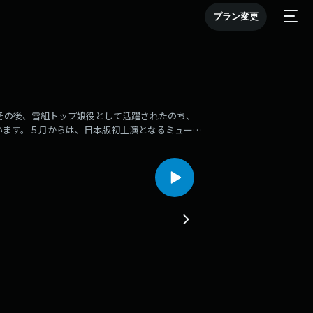
プラン変更
、その後、雪組トップ娘役として活躍されたのち、
います。５月からは、日本版初上演となるミュージ
るのでしょう？番組SNSではゲストとの写真もア
式X🐦▼UR LIFESTYLE COLLEGE 公式
NORTH WAVE、東京J-WAVE、名古屋 ZIP-FM、大阪
ャンルのエキスパートにお話を伺うコーナーもお届けし
p/original/lscollege/