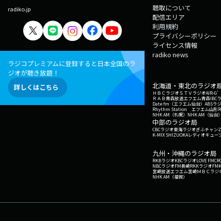
聴取について
radiko.jp
配信エリア
利用規約
プライバシーポリシー
ライセンス情報
radiko news
ラジコプレミアムに登録すると日本全国のラ
ジオが聴き放題！
北海道・東北のラジオ
詳しくはこちら
ＨＢＣラジオ
ＳＴＶラジオ
AIR-
ＲＡＢ青森放送
エフエム青森
IBC
Date fm（エフエム仙台）
ABSラ
Rhythm Station エフエム山形
NHK AM（札幌）
NHK AM（仙台
中部のラジオ局
CBCラジオ
東海ラジオ
ぎふチャン
Z
K-MIX SHIZUOKA
レディオキューブ
九州・沖縄のラジオ局
RKBラジオ
KBCラジオ
LOVE FM
CR
NBCラジオ
FM長崎
RKKラジオ
FM
宮崎放送
エフエム宮崎
ＭＢＣラジ
NHK AM（福岡）