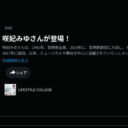
30分
咲妃みゆさんが登場！
咲妃みゆさんは、1991年、宮崎県出身。2010年に、宝塚歌劇団に入団し
2017年に退団。以来、ミュージカルや舞台を中心に活躍されていらっしゃ
カルにも出演される咲妃さん。普段はどんなライフスタイルを過ごされてい
詳細情報を見る
ップされています。番組アカウントとはこちらから👇▼UR LIFESTYLE COLLEGE 公
Instagram📷UR LIFE STLYE COLLEGEは毎週日曜日18:00から📻札幌 FM 
シェア
FM802、福岡CROSSFMのJFL5局で放送中です。ラジオでは様々なジ
ていますので、ぜひこちらも聞いてみてください。番組HP：https://www.j-wave.co.j
LIFESTYLE COLLEGE