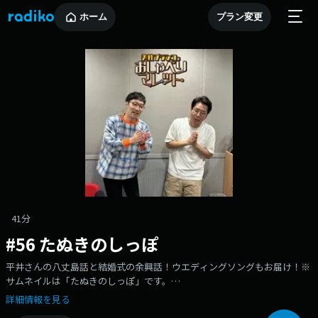
ホーム
プラン変更
41分
#56 たぬきのしっぽ
平井さんの八丈島話と結婚式の余興話！ウエディングソングもお届け！※
サムネイルは「たぬきのしっぽ」です。
==============================radikoでは過去回も含めた全エピソー
詳細情報を見る
ドをお聴きいただけます！radikoアプリを是非ダウンロードして過去回も