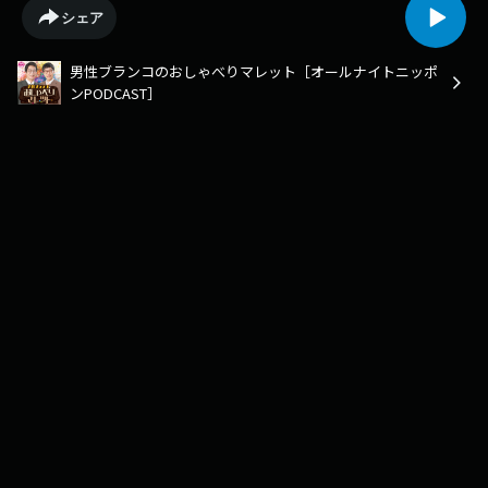
お楽しみください！https://radiko.jp/podcast/channels/3155a5cf-f94d-
シェア
4241-b90e-47f3a8e32272?share=1==============================番
組ではメールを募集中!db@allnightnippon.comXでの感想は、#男性ブラン
男性ブランコのおしゃべりマレット［オールナイトニッポ
コANNP をつけてお願いします！番組公式Xは @db_annp です！収録時の
ンPODCAST］
写真や動画をアップしていますので、ぜひフォローしてみてください！番
組ステッカー「いい加減にしテッカー」はメールを送ってくれた方の中か
ら抽選で5名に差し上げます！メールにお名前と住所の記載を忘れずに！
【コーナーメール募集中！】「平井と浦井」名前と容姿が似ていて紛らわ
しい平井と浦井を、それぞれ何か別のものに例えてください。（例）▶️ピ
ンチになって最終的に巨大化するタイプの敵が「浦井」、最終形態で無駄
を削ぎ落としたシンプルな見た目になるのが「平井」。▶️日曜の朝にやっ
ていた超生命体トランスフォーマービーストウォーズが「平井」、おジャ
魔女ドレミとプリキュアの繋ぎの1年間放送していた明日のナージャが
「浦井」。※メールの件名は「平井と浦井」でお願いします。「いい加減
にしてっ！」あなたの「いい加減にしてっ！」と思うことを送ってくださ
い。※件名は「いい加減」でお願いします。「ニューリスナー」超人的な
直感力や洞察力を持ったニュータイプのリスナー「ニューリスナー」のあ
なたが危機的状況でどんなことを察知したのかを教えてください。（例）
▶️上司から飲み会誘われた...だるいなぁ、、ハッ！そうだ！『地元の友達
が泊まりに来てるって言えばいいんだ！』▶️学校の荷物が多すぎてカバン
に入らない...どうしよう、、ハッ！そうだ！『ムラサキスポーツのビニー
ルのショッパーがある！』※メールの件名は「ニューリスナー」でお願い
します。「断末魔」色んなものの断末魔を送ってください。これが倒され