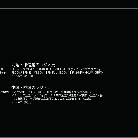
北陸・甲信越のラジオ局
日本
ＢＳＮラジオ
FM NIIGATA
ＫＮＢラジオ
ＦＭとやま
MROラジオ
エフエム石川
Berry
FBCラジオ
FM福井
YBSラジオ
FM FUJI
SBCラジオ
ＦＭ長野
NHK AM（東京）
NHK AM（名古屋）
中国・四国のラジオ局
ジオ関西
BSSラジオ
エフエム山陰
ＲＳＫラジオ
ＦＭ岡山
RCCラジオ
広島FM
ＫＲＹ山口放送
エフエム山口
ＪＲＴ四国放送
FM徳島
RNC西日本放送
FM香川
RNB南海放送
FM愛媛
RKC高知放送
エフエム高知
NHK AM（広島）
NHK AM（松山）