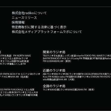
株式会社radikoについて
ニュースリリース
採用情報
特定商取引に関する法律に基づく表示
株式会社メディアプラットフォームラボについて
局
関東のラジオ局
G'（FM北海道）
FM NORTH WAVE
TBSラジオ
文化放送
ニッポン放送
interfm
TOKYO FM
J-WAVE
ラジオ
ラジオ
エフエム岩手
tbcラジオ
BAYFM78
NACK5
ＦＭヨコハマ
LuckyFM 茨城放送
CRT栃木放送
Radio
ジオ
エフエム秋田
YBC山形放送
FM GUNMA
NHK AM（東京）
RFCラジオ福島
ふくしまFM
）
近畿のラジオ局
IP-FM
FM AICHI
ＦＭ ＧＩＦＵ
SBSラジオ
ABCラジオ
MBSラジオ
OBCラジオ大阪
FM COCOLO
FM802
FM大阪
ラ
 ＦＭ三重
NHK AM（名古屋）
Kiss FM KOBE
e-radio FM滋賀
KBS京都ラジオ
α-STATION FM KYOTO
wbs和歌山放送
NHK AM（大阪）
全国のラジオ局
OSS FM
FM FUKUOKA
エフエム佐賀
ラジオNIKKEI第1
ラジオNIKKEI第2
NHK FM（東京）
Kエフエム熊本
OBSラジオ
エフエム大分
オ
μＦＭ
RBCiラジオ
ラジオ沖縄
FM沖縄