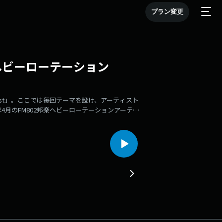
プラン変更
802 ヘビーローテーション
dcast」。ここでは毎回テーマを設け、アーティスト
4月のFM802邦楽ヘビーローテーションアーティ
は・・・『この機会に夢を語ってみる 』ついに最終回！メン
とは＞FM802がその月毎に自信を持ってリスナ
（ヘビロ）」FM802が日本で初めて取り組んだシ
ることでアーティストや楽曲とリスナーとの接点を