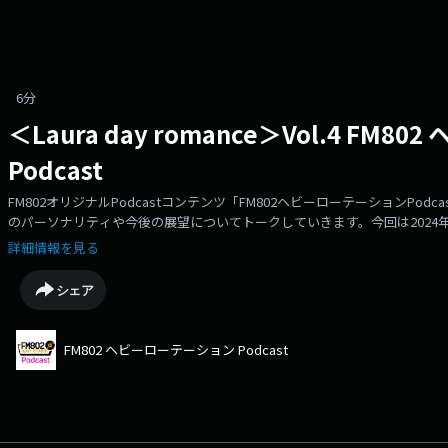
6分
＜Laura day romance＞Vol.4 FM
Podcast
FM802オリジナルPodcastコンテンツ「FM802ヘビーローテーションPo
のパーソナリティや今後の展望についてトークしていきます。今回は2024年
スト Laura day romanceの3人が登場！Vol.4 今回のトークテーマ
詳細情報を見る
バーの胸に秘めたる夢とは…！今後の活躍に期待大！＜ヘビーローテーション
ーのあなたに届けたい 「アーティスト・楽曲=FM802ヘビーローテーション
シェア
ステムです。毎月推薦する曲を邦楽・洋楽、１曲ずつ選び積極オンエアす
増やしブレイクやヒットのきっかけを作ってきました。
FM802 ヘビーローテーション Podcast