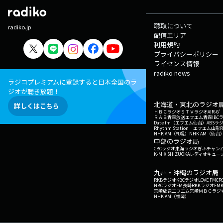
聴取について
radiko.jp
配信エリア
利用規約
プライバシーポリシー
ライセンス情報
radiko news
ラジコプレミアムに登録すると日本全国のラ
ジオが聴き放題！
北海道・東北のラジオ
詳しくはこちら
ＨＢＣラジオ
ＳＴＶラジオ
AIR-
ＲＡＢ青森放送
エフエム青森
IBC
Date fm（エフエム仙台）
ABSラ
Rhythm Station エフエム山形
NHK AM（札幌）
NHK AM（仙台
中部のラジオ局
CBCラジオ
東海ラジオ
ぎふチャン
Z
K-MIX SHIZUOKA
レディオキューブ
九州・沖縄のラジオ局
RKBラジオ
KBCラジオ
LOVE FM
CR
NBCラジオ
FM長崎
RKKラジオ
FM
宮崎放送
エフエム宮崎
ＭＢＣラジ
NHK AM（福岡）