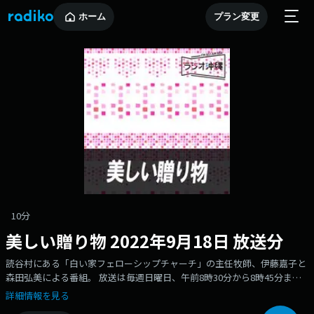
ホーム
プラン変更
10分
美しい贈り物 2022年9月18日 放送分
読谷村にある「白い家フェローシップチャーチ」の主任牧師、伊藤嘉子と
森田弘美による番組。 放送は毎週日曜日、午前8時30分から8時45分まで
の15分。
詳細情報を見る