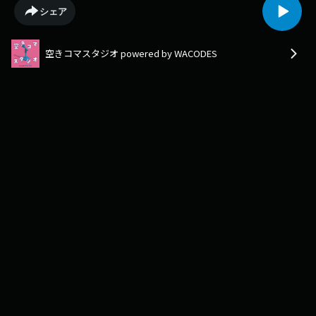
について話しています。新聞を読む重要性はわかっているけどなかなか手
シェア
を出せない？日頃どんなツールを使ってニュースを見ているのか？お楽し
みに！▼感想・要望などはこちらのフォームから
▼https://forms.gle/992V1kaRxv4gpSXXA（出演：9期・ぎんじ、10期・
空きコマスタジオ powered by WACODES
くじちゃん編集：10期・くじちゃん）