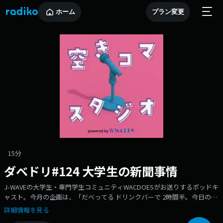
ホーム
プラン変更
15分
ダベドリ#124 大学生の新聞事情
J-WAVEの大学生・専門学生コミュニティWACDOESがお送りするポッドキ
ャスト。今月の企画は、「だべってる ドリンクバーで 2時間半。今日の空
きコマ勝ち確定。」略して ダベドリ。今月からプチリニューアルしたダべ
詳細情報を見る
ドリ！今までよりも濃い週1回をお届けします。今回は大学生の新聞事情