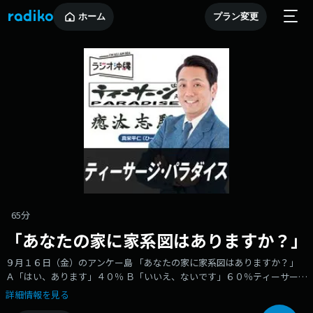
ホーム
プラン変更
65分
「あなたの家に家系図はありますか？」
９月１６日（金）のアンケー島 「あなたの家に家系図はありますか？」
Ａ「はい、あります」４０％ Ｂ「いいえ、ないです」６０％ティーサージ
的沖縄の普通はＢでした！
詳細情報を見る