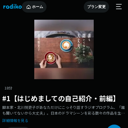
ホーム
プラン変更
18分
#1【はじめましての自己紹介・前編】
脚本家・北川悦吏子があなただけにこっそり話すラジオプログラム、「誰
も聞いてないから大丈夫」。日本のドラマシーンを彩る数々の作品を生み
出した北川悦吏子。名作の誕生秘話はもちろん、今気になる話題を「ゆら
詳細情報を見る
りくらり」問わず語り。時には豪華なゲストもお迎えし気のおけないトー