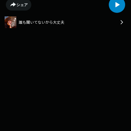
クの中から人生の“気づき”を再発見していきます。第一回の放送は「はじ
シェア
めましての自己紹介・前編」！デビュー作「素顔のままで」制作エピソー
ドを中心に北川悦吏子の珠玉の作品たちをご紹介します。【Today’s
Power Word 】ある俳優さんに関して…「最初エキストラで来て、スタッ
誰も聞いてないから大丈夫
フがみんなザワザワして。すごくいいねって」さて…一体だれのことでし
ょう？？