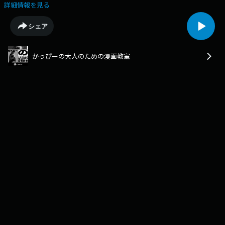
奈川出身の漫画家・漫画原作者 かっぴー が「漫画×大人」をテーマに、
詳細情報を見る
仕事や人生で役に立つ“かもしれない”話をお送りします。第3回は、“漫画
に関わる会社の社長に、突撃インタビュー！”ゲスト回です！“漫画家のた
シェア
めの電子書籍サービス”「ナンバーナイン」代表取締役社長の小林琢磨さ
んとお送りします。★chapter★00:00 オープニング～ジャンプ+版「左き
きのエレン」完結直後の想い…02:19 ナンバーナインの小林社長登場！～
かっぴーの大人のための漫画教室
なにその自己紹介03:45 小林さんの経歴、かっぴーとの出会い～「名刺が
xxな人は…？」09:06 デジタルコミックエージェンシーとは？ナンバーナ
インって何する会社？15:49 ナンバーナインは漫画も作る!?～かっぴーと
初めて作った漫画とは？24:41 小林さんと堀江貴文さんとの繋がりって？
堀江さんとの漫画関連の事業29:16 小林さんが触れてきた漫画とは？31:14
「ナンバーナイン」の社名…へぇ～な理由See omnystudio.com/listener
for privacy information.