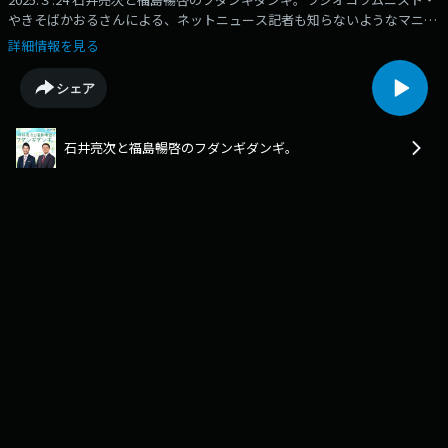
やきそばかおるさんによる、ネットニュース記者も知らないようなマニア
ックなラジオニュースを紹介してもらうコーナー「やきそばかおるのマニ
詳細情報を見る
アックラジオニュース」。「リアル友近ママ、中川家に即興コントをおね
だり」「北海道の人気アナウンサー、生放送でNHKにグチ放つ」
シェア
https://www.mbs1179.com/if/
石井亮次と福島暢啓のフダンギダンギ。