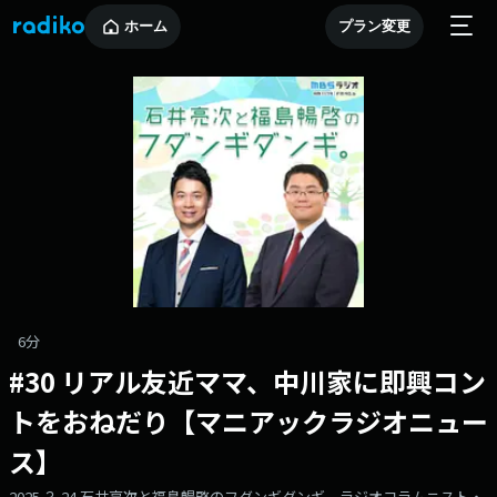
ホーム
プラン変更
6分
#30 リアル友近ママ、中川家に即興コン
トをおねだり【マニアックラジオニュー
ス】
2025.３.24 石井亮次と福島暢啓のフダンギダンギ。ラジオコラムニスト・