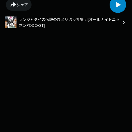
ドをお聴きいただけます！radikoアプリを是非ダウンロードして過去回も
シェア
お楽しみください！https://radiko.jp/podcast/channels/f6e4abfc-4e9d-
4995-a68e-820d55284be1?share=1
ランジャタイの伝説のひとりぼっち集団[オールナイトニッ
ポンPODCAST]