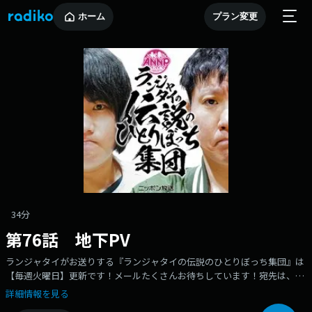
ホーム
プラン変更
34分
第76話 地下PV
ランジャタイがお送りする『ランジャタイの伝説のひとりぼっち集団』は
【毎週火曜日】更新です！メールたくさんお待ちしています！宛先は、
rjt@allnightnippon.comまで！Xでのご感想、#伝説のひとりぼっち集団 で
詳細情報を見る
たくさん、たくさんお願いします！radikoでは過去回も含めた全エピソー