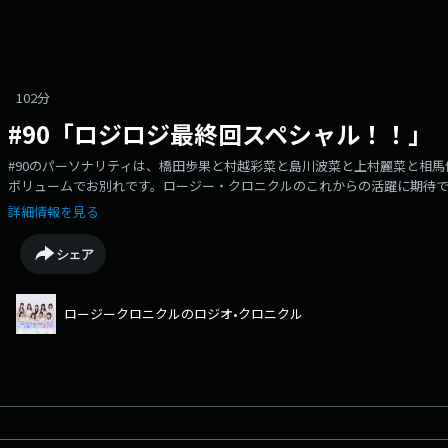
102分
#90「ロジロジ最終回スペシャル！！」
#90のパーソナリティは、橋田歩果と村越彩菜と島川波菜と上村麗菜と相
ボリュームでお別れです。ロージー・クロニクルのこれからの活躍に期待です！Learn more
podcastchoices.com/adchoices
詳細情報を見る
シェア
ロージークロニクルのロジオ•クロニクル