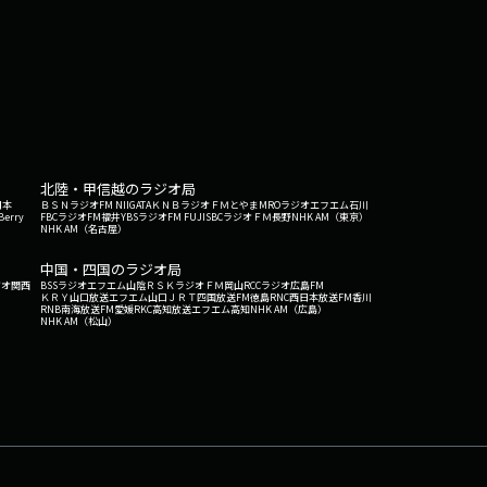
北陸・甲信越のラジオ局
日本
ＢＳＮラジオ
FM NIIGATA
ＫＮＢラジオ
ＦＭとやま
MROラジオ
エフエム石川
Berry
FBCラジオ
FM福井
YBSラジオ
FM FUJI
SBCラジオ
ＦＭ長野
NHK AM（東京）
NHK AM（名古屋）
中国・四国のラジオ局
ジオ関西
BSSラジオ
エフエム山陰
ＲＳＫラジオ
ＦＭ岡山
RCCラジオ
広島FM
ＫＲＹ山口放送
エフエム山口
ＪＲＴ四国放送
FM徳島
RNC西日本放送
FM香川
RNB南海放送
FM愛媛
RKC高知放送
エフエム高知
NHK AM（広島）
NHK AM（松山）