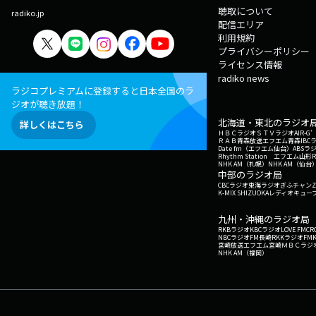
聴取について
radiko.jp
配信エリア
利用規約
プライバシーポリシー
ライセンス情報
radiko news
ラジコプレミアムに登録すると日本全国のラ
ジオが聴き放題！
北海道・東北のラジオ
詳しくはこちら
ＨＢＣラジオ
ＳＴＶラジオ
AIR-
ＲＡＢ青森放送
エフエム青森
IBC
Date fm（エフエム仙台）
ABSラ
Rhythm Station エフエム山形
NHK AM（札幌）
NHK AM（仙台
中部のラジオ局
CBCラジオ
東海ラジオ
ぎふチャン
Z
K-MIX SHIZUOKA
レディオキューブ
九州・沖縄のラジオ局
RKBラジオ
KBCラジオ
LOVE FM
CR
NBCラジオ
FM長崎
RKKラジオ
FM
宮崎放送
エフエム宮崎
ＭＢＣラジ
NHK AM（福岡）