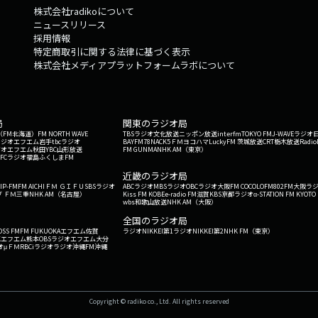
株式会社radikoについて
ニュースリリース
採用情報
特定商取引に関する法律に基づく表示
株式会社メディアプラットフォームラボについて
局
関東のラジオ局
G'（FM北海道）
FM NORTH WAVE
TBSラジオ
文化放送
ニッポン放送
interfm
TOKYO FM
J-WAVE
ラジオ
ラジオ
エフエム岩手
tbcラジオ
BAYFM78
NACK5
ＦＭヨコハマ
LuckyFM 茨城放送
CRT栃木放送
Radio
ジオ
エフエム秋田
YBC山形放送
FM GUNMA
NHK AM（東京）
RFCラジオ福島
ふくしまFM
）
近畿のラジオ局
IP-FM
FM AICHI
ＦＭ ＧＩＦＵ
SBSラジオ
ABCラジオ
MBSラジオ
OBCラジオ大阪
FM COCOLO
FM802
FM大阪
ラ
 ＦＭ三重
NHK AM（名古屋）
Kiss FM KOBE
e-radio FM滋賀
KBS京都ラジオ
α-STATION FM KYOTO
wbs和歌山放送
NHK AM（大阪）
全国のラジオ局
OSS FM
FM FUKUOKA
エフエム佐賀
ラジオNIKKEI第1
ラジオNIKKEI第2
NHK FM（東京）
Kエフエム熊本
OBSラジオ
エフエム大分
オ
μＦＭ
RBCiラジオ
ラジオ沖縄
FM沖縄
Copyright © radiko co., Ltd. All rights reserved