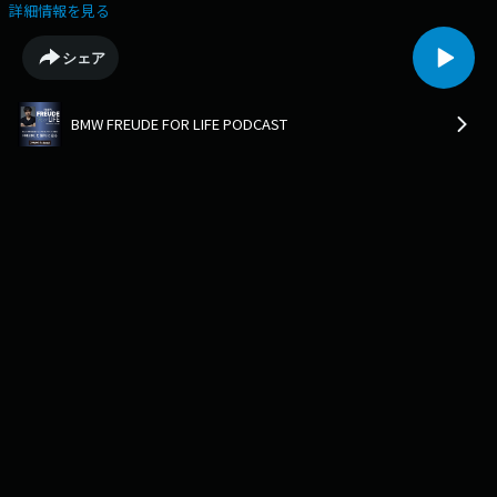
す。Miyuさんを、一目見て虜になったというBMW XMの車内にお迎えし都
詳細情報を見る
内をクルーズしながらお話を伺いました。
シェア
BMW FREUDE FOR LIFE PODCAST