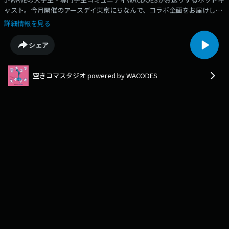
ャスト。今月開催のアースデイ東京にちなんで、コラボ企画をお届けしま
す！「環境問題って難しいし、自分には関係ないかも」そんなふうに感じ
詳細情報を見る
たことはありませんか？全5回にわたってお送りするこの番組では、アー
スデイ東京に関わるゲストをお招きし、学生の視点から環境問題との向き
シェア
合い方を考えていきます。第4回目の配信となる今回は、アースデイ東京
ユースさんから、九里匠音さんと岡本直樹さんが登場！長年、環境問題に
向き合ってきたからこその葛藤や、環境問題の本質について語っていただ
空きコマスタジオ powered by WACODES
きました。▼感想・要望などはこちらのフォームから
▼https://forms.gle/992V1kaRxv4gpSXXA(出演：11期いろは、12期あやみ
ん編集：11期いろは)