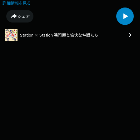
と鳴門屋社長川端秀一と布川アナウンサーとゲストを交えた アフタートー
詳細情報を見る
ク 生放送終了後直後の感想、話せなかった裏話などが聞けるかも。 鳴門
屋：https://narutoya1.com/
シェア
Station × Station 鳴門屋と愉快な仲間たち