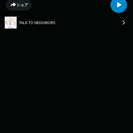
はこちらからもお待ちしていますhttps://www.j-
シェア
wave.co.jp/original/talktoneighbors/message/
TALK TO NEIGHBORS