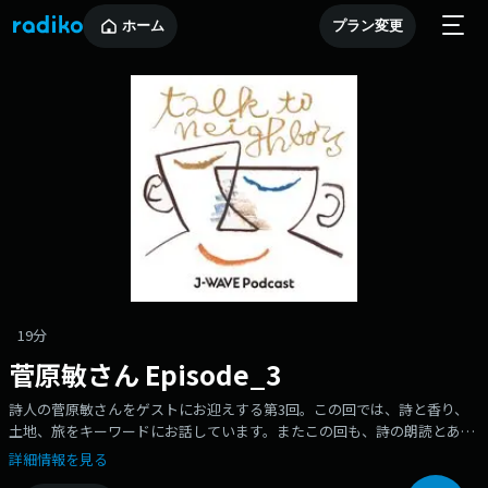
ホーム
プラン変更
19分
菅原敏さん Episode_3
詩人の菅原敏さんをゲストにお迎えする第3回。この回では、詩と香り、
土地、旅をキーワードにお話しています。またこの回も、詩の朗読とあわ
せてお楽しみください。〇Xアカウントhttps://twitter.com/ttn813〇
詳細情報を見る
Instagramアカウントhttps://www.instagram.com/ttn813_/〇番組の感想