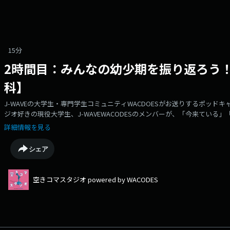
15分
2時間目：みんなの幼少期を振り返ろう！
科】
J-WAVEの大学生・専門学生コミュニティWACDOESがお送りするポッドキ
ジオ好きの現役大学生、J-WAVEWACODESのメンバーが、「今来ている
れればいいな・・・？」な、トレンドを研究するポッドキャストの学び舎
詳細情報を見る
2時間目の今回は自身の幼少期時代の振り返り！アンケートをもとにこんな
女児と男児が子供の頃を振り返ります！！▼感想・要望などはこちらのフ
シェア
▼https://forms.gle/992V1kaRxv4gpSXXA（出演：11期・すず
マスタジオ」とはFMラジオ局J-WAVEの大学生・専門学生コミュニティ「W
=「空きコマ」に学生たちが集い、情報を発信したりアイデアをシェアする
空きコマスタジオ powered by WACODES
ての工程をWACODESメンバーが行い、毎週月曜に月替わりのコンテンツを
ンド科」の配信月。ラジオ好きの現役大学生が「今来ている」「明日来るか
な・・・？」なトレンドについて研究しています！