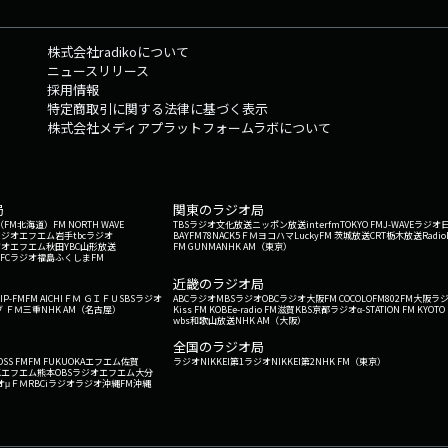
株式会社radikoについて
ニュースリリース
採用情報
特定商取引に関する法律に基づく表示
株式会社メディアプラットフォームラボについて
局
関東のラジオ局
G'（FM北海道）
FM NORTH WAVE
TBSラジオ
文化放送
ニッポン放送
interfm
TOKYO FM
J-WAVE
ラジオ
ラジオ
エフエム岩手
tbcラジオ
BAYFM78
NACK5
ＦＭヨコハマ
LuckyFM 茨城放送
CRT栃木放送
Radio
ジオ
エフエム秋田
YBC山形放送
FM GUNMA
NHK AM（東京）
RFCラジオ福島
ふくしまFM
）
近畿のラジオ局
IP-FM
FM AICHI
ＦＭ ＧＩＦＵ
SBSラジオ
ABCラジオ
MBSラジオ
OBCラジオ大阪
FM COCOLO
FM802
FM大阪
ラ
 ＦＭ三重
NHK AM（名古屋）
Kiss FM KOBE
e-radio FM滋賀
KBS京都ラジオ
α-STATION FM KYOTO
wbs和歌山放送
NHK AM（大阪）
全国のラジオ局
OSS FM
FM FUKUOKA
エフエム佐賀
ラジオNIKKEI第1
ラジオNIKKEI第2
NHK FM（東京）
Kエフエム熊本
OBSラジオ
エフエム大分
オ
μＦＭ
RBCiラジオ
ラジオ沖縄
FM沖縄