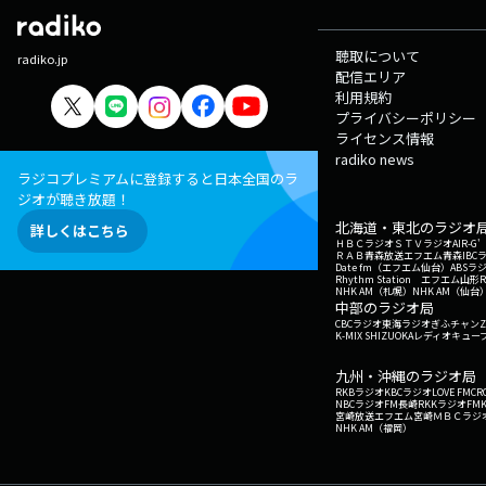
聴取について
radiko.jp
配信エリア
利用規約
プライバシーポリシー
ライセンス情報
radiko news
ラジコプレミアムに登録すると日本全国のラ
ジオが聴き放題！
北海道・東北のラジオ
詳しくはこちら
ＨＢＣラジオ
ＳＴＶラジオ
AIR-
ＲＡＢ青森放送
エフエム青森
IBC
Date fm（エフエム仙台）
ABSラ
Rhythm Station エフエム山形
NHK AM（札幌）
NHK AM（仙台
中部のラジオ局
CBCラジオ
東海ラジオ
ぎふチャン
Z
K-MIX SHIZUOKA
レディオキューブ
九州・沖縄のラジオ局
RKBラジオ
KBCラジオ
LOVE FM
CR
NBCラジオ
FM長崎
RKKラジオ
FM
宮崎放送
エフエム宮崎
ＭＢＣラジ
NHK AM（福岡）