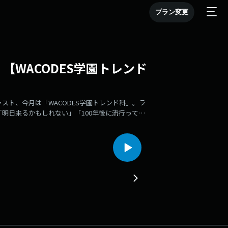
プラン変更
【WACODES学園トレンド
ャスト、今月は「WACODES学園トレンド科」。ラ
」「明日来るかもしれない」「100年後に流行ってく
です！今月の教科は「美術」テーマは「平成女児」
遊びがあった、あの遊び懐かしいなと、我々平成
ォームから
な、ううき、10期・たなか｜編集：11期・ううき）◎「空きコ
ACODES」のポッドキャスト。学校の授業の合間
架空の放送室。企画から出演、編集、配信まで全
お届けしています。今月は「WACODES学園トレ
もしれない」「100年後に流行ってくれればいい