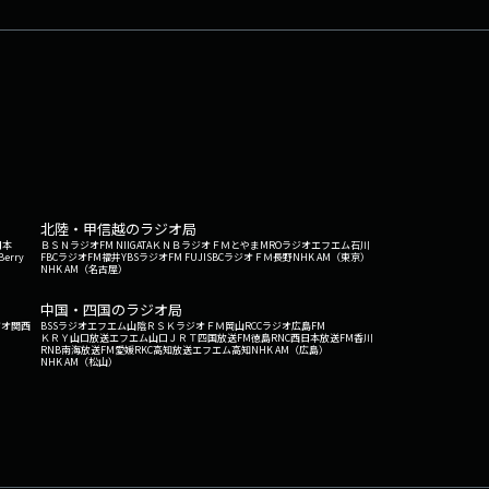
北陸・甲信越のラジオ局
日本
ＢＳＮラジオ
FM NIIGATA
ＫＮＢラジオ
ＦＭとやま
MROラジオ
エフエム石川
Berry
FBCラジオ
FM福井
YBSラジオ
FM FUJI
SBCラジオ
ＦＭ長野
NHK AM（東京）
NHK AM（名古屋）
中国・四国のラジオ局
ジオ関西
BSSラジオ
エフエム山陰
ＲＳＫラジオ
ＦＭ岡山
RCCラジオ
広島FM
ＫＲＹ山口放送
エフエム山口
ＪＲＴ四国放送
FM徳島
RNC西日本放送
FM香川
RNB南海放送
FM愛媛
RKC高知放送
エフエム高知
NHK AM（広島）
NHK AM（松山）