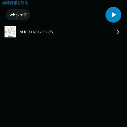
原中也のお話をしていきます。〇Xアカウントhttps://twitter.com/ttn813
詳細情報を見る
〇Instagramアカウントhttps://www.instagram.com/ttn813_/〇番組の感
想はこちらからもお待ちしていますhttps://www.j-
シェア
wave.co.jp/original/talktoneighbors/message/
TALK TO NEIGHBORS