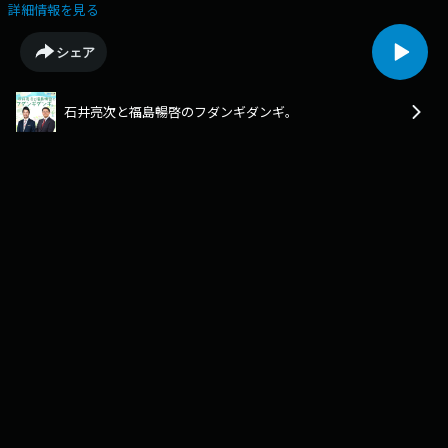
ァイナリストの真輝志さんにお越しいただき、現在R-1グランプリに挑戦
詳細情報を見る
している石井さんのために、ピン芸の作り方についてたっぷりと勉強させ
ていただきました。https://www.mbs1179.com/if/
シェア
石井亮次と福島暢啓のフダンギダンギ。