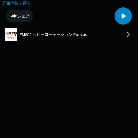
月のFM802邦楽ヘビーローテーションアーティスト【名誉伝説】Vo.こた
詳細情報を見る
に／Gt.けっさくが登場！Vol.4のトークテーマは・・・『愛してやまない
もの』【ヘビーローテーションとは？】FM802がその月毎に自信を持って
シェア
リスナーのあなたに届けたい「アーティスト・楽曲＝FM802ヘビーローテ
ーション（ヘビロ）」FM802が日本で初めて取り組んだシステムです。毎
月推薦する曲を邦楽・洋楽、1曲ずつ選び積極オンエアすることでアーテ
FM802 ヘビーローテーション Podcast
ィストや楽曲とリスナーとの接点を増やしブレイクやヒットのきっかけを
作ってきました。