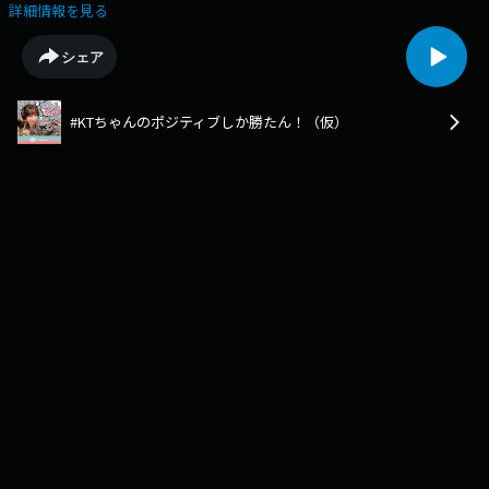
てるアニメ / うえちょの注目アーティスト / 世間のHip-Hop熱があがって
詳細情報を見る
きてる / うえちょが思うHip-Hop /戸塚はまかせた！ / 無人島に持っていく
アルバム / #KTちゃんが無人島に持っていくのは・・・See
シェア
omnystudio.com/listener for privacy information.
#KTちゃんのポジティブしか勝たん！（仮）