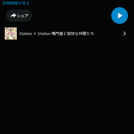
営業本部 二宮様 生放送を終えた 鳴門屋のおっちゃんこと鳴門屋社長川端
詳細情報を見る
秀一と布川アナウンサーとゲストを交えた アフタートーク 生放送終了後
直後の感想、話せなかった裏話などが聞けるかも。 鳴門屋：
シェア
https://narutoya1.com/
Station × Station 鳴門屋と愉快な仲間たち