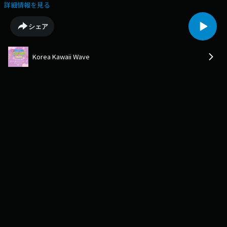
Waveをふり返ってもらいました！ リスナーのみなさんありがとー！ 詳し
詳細情報を見る
くはPodcastで！Korea Kawaii Waveでは韓国への質問や番組へのメッセ
ージを募集中！ こちらも番組ホームページからご参加ください！
シェア
https://www.korea-kawaii-wave.com/YouTubeや各種SNSのフォローもお
願いします！linktr.ee/koreakawaii873#korea #韓国 #韓国好きとつながり
たい #kpop #韓国語 #韓国文化 #podcast #팟캐스트 #카와이 #일본문화 #
Korea Kawaii Wave
일본어공부