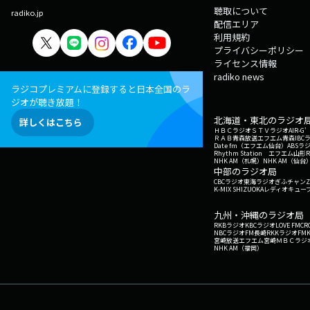
聴取について
radiko.jp
配信エリア
利用規約
プライバシーポリシー
ライセンス情報
radiko news
ラジコプレミアムに登録すると日本全国のラ
ジオが聴き放題！
北海道・東北のラジオ
詳しくはこちら
ＨＢＣラジオ
ＳＴＶラジオ
AIR-
ＲＡＢ青森放送
エフエム青森
IBC
Date fm（エフエム仙台）
ABSラ
Rhythm Station エフエム山形
NHK AM（札幌）
NHK AM（仙台
中部のラジオ局
CBCラジオ
東海ラジオ
ぎふチャン
Z
K-MIX SHIZUOKA
レディオキューブ
九州・沖縄のラジオ局
RKBラジオ
KBCラジオ
LOVE FM
CR
NBCラジオ
FM長崎
RKKラジオ
FM
宮崎放送
エフエム宮崎
ＭＢＣラジ
NHK AM（福岡）