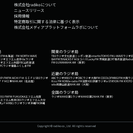
株式会社radikoについて
ニュースリリース
採用情報
特定商取引に関する法律に基づく表示
株式会社メディアプラットフォームラボについて
局
関東のラジオ局
G'（FM北海道）
FM NORTH WAVE
TBSラジオ
文化放送
ニッポン放送
interfm
TOKYO FM
J-WAVE
ラジオ
ラジオ
エフエム岩手
tbcラジオ
BAYFM78
NACK5
ＦＭヨコハマ
LuckyFM 茨城放送
CRT栃木放送
Radio
ジオ
エフエム秋田
YBC山形放送
FM GUNMA
NHK AM（東京）
RFCラジオ福島
ふくしまFM
）
近畿のラジオ局
IP-FM
FM AICHI
ＦＭ ＧＩＦＵ
SBSラジオ
ABCラジオ
MBSラジオ
OBCラジオ大阪
FM COCOLO
FM802
FM大阪
ラ
 ＦＭ三重
NHK AM（名古屋）
Kiss FM KOBE
e-radio FM滋賀
KBS京都ラジオ
α-STATION FM KYOTO
wbs和歌山放送
NHK AM（大阪）
全国のラジオ局
OSS FM
FM FUKUOKA
エフエム佐賀
ラジオNIKKEI第1
ラジオNIKKEI第2
NHK FM（東京）
Kエフエム熊本
OBSラジオ
エフエム大分
オ
μＦＭ
RBCiラジオ
ラジオ沖縄
FM沖縄
Copyright © radiko co., Ltd. All rights reserved