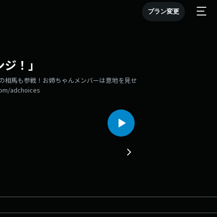
プラン変更
ンジ！」
少の相馬も参戦！お姉ちゃんメンバーは意地を見せ
om/adchoices