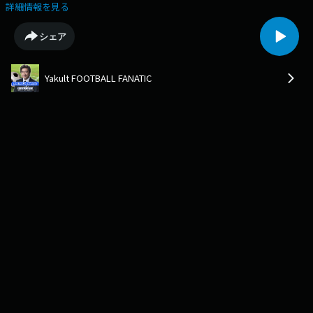
ルと対戦します。ブンデスリーガで好調だった板倉選手をケガで欠く守備
詳細情報を見る
陣、さらに、攻撃陣はどんなラインナップになるのか、そして、どんな攻
撃でゴールを奪いにいくのか？？長谷部誠選手も帯同している、という情
シェア
報も入ってきていますが、どんな風に経験をシェアしているんでしょう？
とにかく いい形がみたい！！日本代表Samurai Blue 対アメリカ代表試合
の行方を、大胆妄想「応援」ヴァーチャル実況！！
Yakult FOOTBALL FANATIC