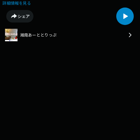
そしてカフェでひと休み。２階に上がると…"アーティストの応援団長”の
詳細情報を見る
いるギャラリーがありました。体にいいものと心にいいもの。あなたもき
っと満たされるはず。出演：河野光映https://www.hokkori-
シェア
shonan.comSee omnystudio.com/listener for privacy information.
湘南あーととりっぷ