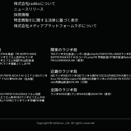
株式会社radikoについて
ニュースリリース
採用情報
特定商取引に関する法律に基づく表示
株式会社メディアプラットフォームラボについて
局
関東のラジオ局
G'（FM北海道）
FM NORTH WAVE
TBSラジオ
文化放送
ニッポン放送
interfm
TOKYO FM
J-WAVE
ラジオ
ラジオ
エフエム岩手
tbcラジオ
BAYFM78
NACK5
ＦＭヨコハマ
LuckyFM 茨城放送
CRT栃木放送
Radio
ジオ
エフエム秋田
YBC山形放送
FM GUNMA
NHK AM（東京）
RFCラジオ福島
ふくしまFM
）
近畿のラジオ局
IP-FM
FM AICHI
ＦＭ ＧＩＦＵ
SBSラジオ
ABCラジオ
MBSラジオ
OBCラジオ大阪
FM COCOLO
FM802
FM大阪
ラ
 ＦＭ三重
NHK AM（名古屋）
Kiss FM KOBE
e-radio FM滋賀
KBS京都ラジオ
α-STATION FM KYOTO
wbs和歌山放送
NHK AM（大阪）
全国のラジオ局
OSS FM
FM FUKUOKA
エフエム佐賀
ラジオNIKKEI第1
ラジオNIKKEI第2
NHK FM（東京）
Kエフエム熊本
OBSラジオ
エフエム大分
オ
μＦＭ
RBCiラジオ
ラジオ沖縄
FM沖縄
Copyright © radiko co., Ltd. All rights reserved