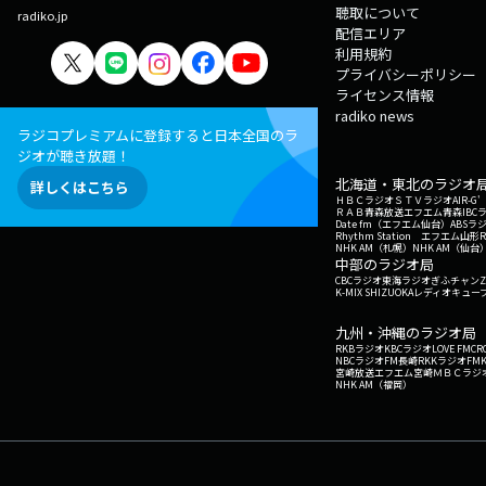
聴取について
radiko.jp
配信エリア
利用規約
プライバシーポリシー
ライセンス情報
radiko news
ラジコプレミアムに登録すると日本全国のラ
ジオが聴き放題！
北海道・東北のラジオ
詳しくはこちら
ＨＢＣラジオ
ＳＴＶラジオ
AIR-
ＲＡＢ青森放送
エフエム青森
IBC
Date fm（エフエム仙台）
ABSラ
Rhythm Station エフエム山形
NHK AM（札幌）
NHK AM（仙台
中部のラジオ局
CBCラジオ
東海ラジオ
ぎふチャン
Z
K-MIX SHIZUOKA
レディオキューブ
九州・沖縄のラジオ局
RKBラジオ
KBCラジオ
LOVE FM
CR
NBCラジオ
FM長崎
RKKラジオ
FM
宮崎放送
エフエム宮崎
ＭＢＣラジ
NHK AM（福岡）