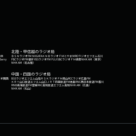
北陸・甲信越のラジオ局
日本
ＢＳＮラジオ
FM NIIGATA
ＫＮＢラジオ
ＦＭとやま
MROラジオ
エフエム石川
Berry
FBCラジオ
FM福井
YBSラジオ
FM FUJI
SBCラジオ
ＦＭ長野
NHK AM（東京）
NHK AM（名古屋）
中国・四国のラジオ局
ジオ関西
BSSラジオ
エフエム山陰
ＲＳＫラジオ
ＦＭ岡山
RCCラジオ
広島FM
ＫＲＹ山口放送
エフエム山口
ＪＲＴ四国放送
FM徳島
RNC西日本放送
FM香川
RNB南海放送
FM愛媛
RKC高知放送
エフエム高知
NHK AM（広島）
NHK AM（松山）