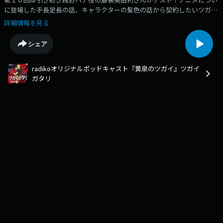
に登場した手長足長の話、キャラクターの髪色の話から契約したいツガイ
の話などいろいろ語っていただきました-----------------------------ポッドキ
詳細情報を見る
ャスト番組『ツガイガタリ』は、TVアニメ「黄泉のツガイ」の主人公ユル
役を務める小野賢章がパーソナリティを務め、毎回キャストをゲストとし
シェア
てお招きしつつ、作品の情報をお届けするとともに様々な角度からその魅
力に迫るトーク番組です！番組ではリスナーからの投稿も募集します。
radikoオリジナルポッドキャスト『黄泉のツガイ』ツガイ
【投稿フォーム】https://form.run/@radiko-yominotsugai-
ガタリ
tsugaigatari【配信スケジュール】毎週木曜日に本編とおまけコーナー
（radiko限定）も含めたフルバージョンをradikoで配信し、YouTubeにて1
週間遅れで本編のみを配信します。【「黄泉のツガイ」とは】国内外から
今なお熱い支持を得る名作『鋼の錬金術師』の荒川弘が描く最新作にし
て、月刊「少年ガンガン」にて大好評連載中のシリーズ累計600万部を突
破する作品で、TOKYO MX・BS11・群馬テレビ・とちぎテレビほかにて、
毎週土曜日23時30分よりTVアニメ絶賛放送中です。TVアニメ公式サイト：
https://yominotsugai.com/