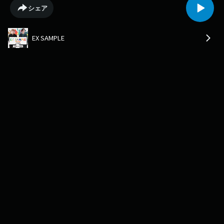
の生活の中で感じたマイノリティーやたかさき、南への質問、悩み相談な
シェア
どふつおたもお待ちしております。各コーナーへのメールも受付中。メッ
セージはXで #エグザンプル813 をつけて投稿もしくは番組ホームページに
あるMESSAGE TO STUDIO から！https://www.j-
EX SAMPLE
wave.co.jp/original/exsample/