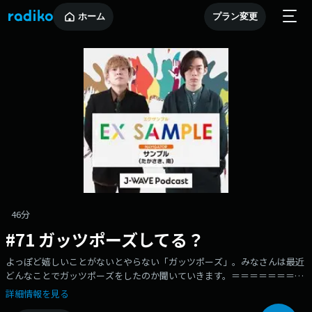
ホーム
プラン変更
46分
#71 ガッツポーズしてる？
よっぽど嬉しいことがないとやらない「ガッツポーズ」。みなさんは最近
どんなことでガッツポーズをしたのか聞いていきます。＝＝＝＝＝＝＝＝
＝＝お聴きのプラットフォームで、「EX SAMPLE」のフォローや、評価も
詳細情報を見る
よろしくお願いします！そして皆さんからのメッセージ随時募集中。普段