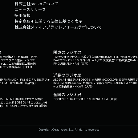
株式会社radikoについて
ニュースリリース
採用情報
特定商取引に関する法律に基づく表示
株式会社メディアプラットフォームラボについて
局
関東のラジオ局
G'（FM北海道）
FM NORTH WAVE
TBSラジオ
文化放送
ニッポン放送
interfm
TOKYO FM
J-WAVE
ラジオ
ラジオ
エフエム岩手
tbcラジオ
BAYFM78
NACK5
ＦＭヨコハマ
LuckyFM 茨城放送
CRT栃木放送
Radio
ジオ
エフエム秋田
YBC山形放送
FM GUNMA
NHK AM（東京）
RFCラジオ福島
ふくしまFM
）
近畿のラジオ局
IP-FM
FM AICHI
ＦＭ ＧＩＦＵ
SBSラジオ
ABCラジオ
MBSラジオ
OBCラジオ大阪
FM COCOLO
FM802
FM大阪
ラ
 ＦＭ三重
NHK AM（名古屋）
Kiss FM KOBE
e-radio FM滋賀
KBS京都ラジオ
α-STATION FM KYOTO
wbs和歌山放送
NHK AM（大阪）
全国のラジオ局
OSS FM
FM FUKUOKA
エフエム佐賀
ラジオNIKKEI第1
ラジオNIKKEI第2
NHK FM（東京）
Kエフエム熊本
OBSラジオ
エフエム大分
オ
μＦＭ
RBCiラジオ
ラジオ沖縄
FM沖縄
Copyright © radiko co., Ltd. All rights reserved