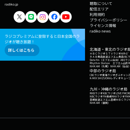
聴取について
radiko.jp
配信エリア
利用規約
プライバシーポリシー
ライセンス情報
radiko news
ラジコプレミアムに登録すると日本全国のラ
ジオが聴き放題！
北海道・東北のラジオ
詳しくはこちら
ＨＢＣラジオ
ＳＴＶラジオ
AIR-
ＲＡＢ青森放送
エフエム青森
IBC
Date fm（エフエム仙台）
ABSラ
Rhythm Station エフエム山形
NHK AM（札幌）
NHK AM（仙台
中部のラジオ局
CBCラジオ
東海ラジオ
ぎふチャン
Z
K-MIX SHIZUOKA
レディオキューブ
九州・沖縄のラジオ局
RKBラジオ
KBCラジオ
LOVE FM
CR
NBCラジオ
FM長崎
RKKラジオ
FM
宮崎放送
エフエム宮崎
ＭＢＣラジ
NHK AM（福岡）