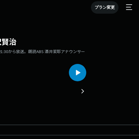
プラン変更
沢賢治
曜21:30から放送。朗読ABS 酒井茉耶アナウンサー