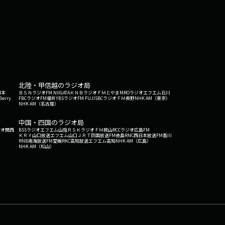
北陸・甲信越のラジオ局
日本
ＢＳＮラジオ
FM NIIGATA
ＫＮＢラジオ
ＦＭとやま
MROラジオ
エフエム石川
Berry
FBCラジオ
FM福井
YBSラジオ
FM FUJI
SBCラジオ
ＦＭ長野
NHK AM（東京）
NHK AM（名古屋）
中国・四国のラジオ局
ジオ関西
BSSラジオ
エフエム山陰
ＲＳＫラジオ
ＦＭ岡山
RCCラジオ
広島FM
ＫＲＹ山口放送
エフエム山口
ＪＲＴ四国放送
FM徳島
RNC西日本放送
FM香川
RNB南海放送
FM愛媛
RKC高知放送
エフエム高知
NHK AM（広島）
NHK AM（松山）