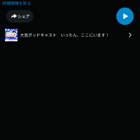
は…／大吉さんの帰宅後のスケジュール／クチャラーどうする？／スマホ
詳細情報を見る
ゲームの◯体もらえる？／どこからが機械？／お焚き上げお待ちしてま
す！そんな145回目です！Learn more about your ad choices. Visit
シェア
podcastchoices.com/adchoices
大吉ポッドキャスト いったん、ここにいます！