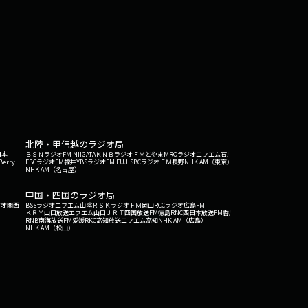
北陸・甲信越のラジオ局
日本
ＢＳＮラジオ
FM NIIGATA
ＫＮＢラジオ
ＦＭとやま
MROラジオ
エフエム石川
Berry
FBCラジオ
FM福井
YBSラジオ
FM FUJI
SBCラジオ
ＦＭ長野
NHK AM（東京）
NHK AM（名古屋）
中国・四国のラジオ局
ジオ関西
BSSラジオ
エフエム山陰
ＲＳＫラジオ
ＦＭ岡山
RCCラジオ
広島FM
ＫＲＹ山口放送
エフエム山口
ＪＲＴ四国放送
FM徳島
RNC西日本放送
FM香川
RNB南海放送
FM愛媛
RKC高知放送
エフエム高知
NHK AM（広島）
NHK AM（松山）