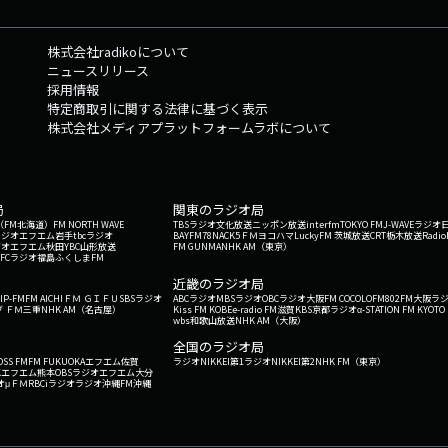
株式会社radikoについて
ニュースリリース
採用情報
特定商取引に関する法律に基づく表示
株式会社メディアプラットフォームラボについて
局
関東のラジオ局
G'（FM北海道）
FM NORTH WAVE
TBSラジオ
文化放送
ニッポン放送
interfm
TOKYO FM
J-WAVE
ラジオ
ラジオ
エフエム岩手
tbcラジオ
BAYFM78
NACK5
ＦＭヨコハマ
LuckyFM 茨城放送
CRT栃木放送
Radio
ジオ
エフエム秋田
YBC山形放送
FM GUNMA
NHK AM（東京）
RFCラジオ福島
ふくしまFM
）
近畿のラジオ局
IP-FM
FM AICHI
ＦＭ ＧＩＦＵ
SBSラジオ
ABCラジオ
MBSラジオ
OBCラジオ大阪
FM COCOLO
FM802
FM大阪
ラ
 ＦＭ三重
NHK AM（名古屋）
Kiss FM KOBE
e-radio FM滋賀
KBS京都ラジオ
α-STATION FM KYOTO
wbs和歌山放送
NHK AM（大阪）
全国のラジオ局
OSS FM
FM FUKUOKA
エフエム佐賀
ラジオNIKKEI第1
ラジオNIKKEI第2
NHK FM（東京）
Kエフエム熊本
OBSラジオ
エフエム大分
オ
μＦＭ
RBCiラジオ
ラジオ沖縄
FM沖縄