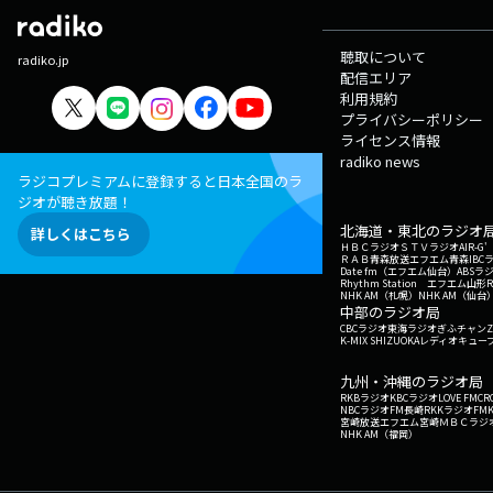
聴取について
radiko.jp
配信エリア
利用規約
プライバシーポリシー
ライセンス情報
radiko news
ラジコプレミアムに登録すると日本全国のラ
ジオが聴き放題！
北海道・東北のラジオ
詳しくはこちら
ＨＢＣラジオ
ＳＴＶラジオ
AIR-
ＲＡＢ青森放送
エフエム青森
IBC
Date fm（エフエム仙台）
ABSラ
Rhythm Station エフエム山形
NHK AM（札幌）
NHK AM（仙台
中部のラジオ局
CBCラジオ
東海ラジオ
ぎふチャン
Z
K-MIX SHIZUOKA
レディオキューブ
九州・沖縄のラジオ局
RKBラジオ
KBCラジオ
LOVE FM
CR
NBCラジオ
FM長崎
RKKラジオ
FM
宮崎放送
エフエム宮崎
ＭＢＣラジ
NHK AM（福岡）